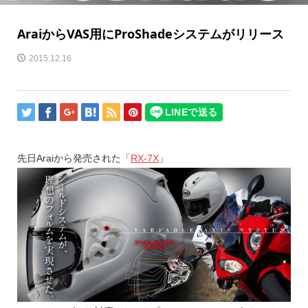
AraiからVAS用にProShadeシステムがリリース
2015.12.16
先日Araiから発売された「
RX-7X
」