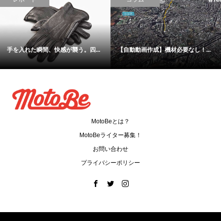
.
CB,カブ,モンキー,CRFのニューカ...
【イベント】バイク×アート×ミュ..
MotoBeとは？
MotoBeライター募集！
お問い合わせ
プライバシーポリシー