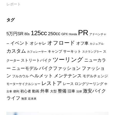
レポート
タグ
PR
125cc
250cc
5万円SR
80s
GPX
Honda
アドベンチャ
オフロード
イベント
オフ車
オシャレ
ー
カジュアル
カスタム
キャンプ
サーキット
ス
カフェレーサー
スクランブラー
ツーリング
ニューカラ
ストリートバイク
クーター
バイクファッション
ファッショ
ー
ニューモデル
ン
ヘルメット
メンテナンス
モデルチェンジ
フルカウル
レストア
レース
ロングツーリング
モーターサイクルショー
中
外車
激安バイク
整備
旧車
初心者
動画
大型
便利
古車
法律
ライフ
無茶
近未来