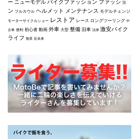
バイクファッション
ファッショ
ー
ニューモデル
ン
ヘルメット
メンテナンス
モデルチェンジ
フルカウル
レストア
レース
ロングツーリング
モーターサイクルショー
中
外車
激安バイク
整備
旧車
初心者
動画
大型
便利
古車
法律
ライフ
無茶
近未来