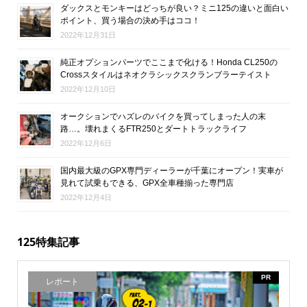
ダックスとモンキーはどっちが良い？ミニ125の違いと面白い
ポイント、買う場合の決め手はココ！
2022年12月31日
純正オプションパーツでここまで化ける！Honda CL250の
Crossスタイルはネオクラシックスクランブラーテイスト
2022年12月10日
オークションでハズレのバイクを買ってしまった人の末
路…。壊れまくるFTR250とダートトラックライフ
2022年12月6日
国内最大級のGPX専門ディーラーが千葉にオープン！実車が
見れて試乗もできる、GPX全車種揃った専門店
2022年12月4日
125特集記事
PR
レポート