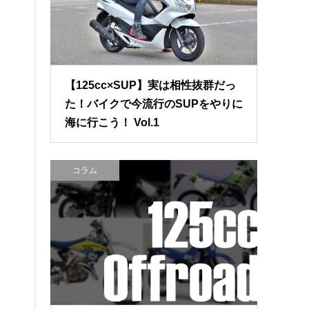
【125cc×SUP】実は相性抜群だっ
た！バイクで今流行のSUPをやりに
海に行こう！ Vol.1
コラム