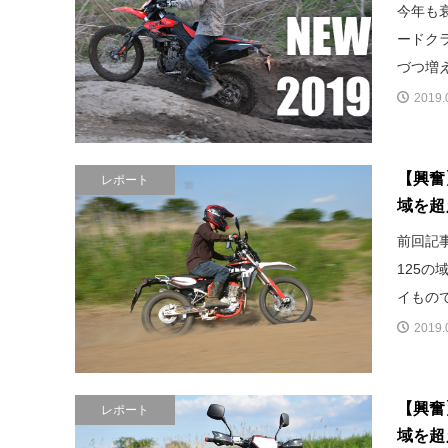
今年も
ードク
づつ増え
2019.
【興奮】
レポート
域を超
前回記事
125
イもので
2019.
【興奮】
レポート
域を超