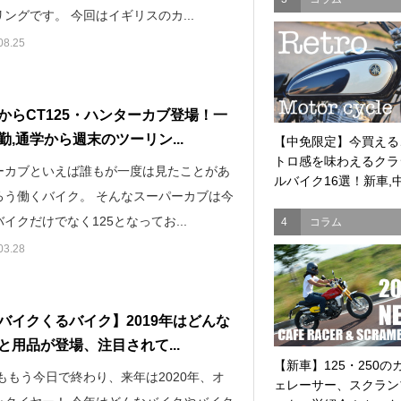
ングです。 今回はイギリスのカ...
08.25
からCT125・ハンターカブ登場！一
勤,通学から週末のツーリン...
【中免限定】今買える
トロ感を味わえるクラ
ーカブといえば誰もが一度は見たことがあ
ルバイク16選！新車,中.
ろう働くバイク。 そんなスーパーカブは今
イクだけでなく125となってお...
4
コラム
03.28
バイクくるバイク】2019年はどんな
と用品が登場、注目されて...
【新車】125・250の
年ももう今日で終わり、来年は2020年、オ
ェレーサー、スクラン