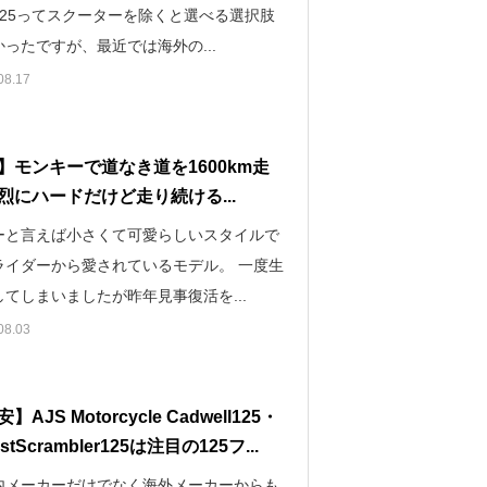
125ってスクーターを除くと選べる選択肢
ったですが、最近では海外の...
08.17
】モンキーで道なき道を1600km走
烈にハードだけど走り続ける...
ーと言えば小さくて可愛らしいスタイルで
ライダーから愛されているモデル。 一度生
てしまいましたが昨年見事復活を...
08.03
AJS Motorcycle Cadwell125・
stScrambler125は注目の125フ...
内メーカーだけでなく海外メーカーからも