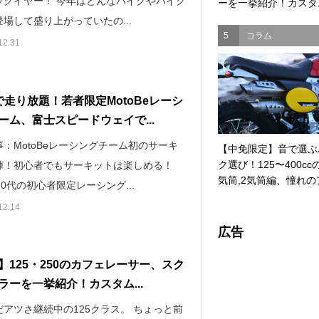
ックイヤー！ 今年はどんなバイクやバイク
ーを一挙紹介！カスタム
場して盛り上がっていたの...
5
コラム
12.31
で走り放題！若者限定MotoBeレーシ
ーム、富士スピードウェイで...
：MotoBeレーシングチーム初のサーキ
【中免限定】音で選ぶ
ク選び！125〜400cc
陣！初心者でもサーキットは楽しめる！
気筒,2気筒編、憧れのア
20代の初心者限定レーシング...
12.14
広告
】125・250のカフェレーサー、スク
ラーを一挙紹介！カスタム...
だアツさ継続中の125クラス。 ちょっと前