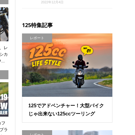
2022年12月4日
125特集記事
レポート
、レ
シカ
..
125でアドベンチャー！大型バイク
じゃ出来ない125ccツーリング
カフ
ブラ
レポート