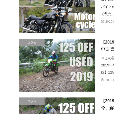
バイク
で見たこ
2019.
【20
コラム
中古で
※この
2019
版】12
2019.
【20
コラム
今、新