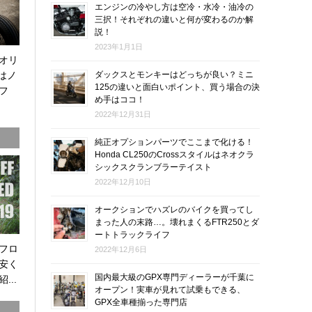
エンジンの冷やし方は空冷・水冷・油冷の
三択！それぞれの違いと何が変わるのか解
説！
2023年1月1日
オリ
0はノ
ダックスとモンキーはどっちが良い？ミニ
125の違いと面白いポイント、買う場合の決
フ
め手はココ！
2022年12月31日
純正オプションパーツでここまで化ける！
Honda CL250のCrossスタイルはネオクラ
シックスクランブラーテイスト
2022年12月10日
オークションでハズレのバイクを買ってし
まった人の末路…。壊れまくるFTR250とダ
ートトラックライフ
オフロ
2022年12月6日
安く
国内最大級のGPX専門ディーラーが千葉に
...
オープン！実車が見れて試乗もできる、
GPX全車種揃った専門店