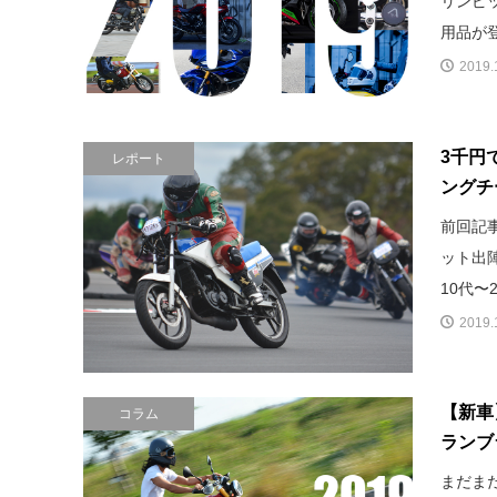
リンピ
用品が登
2019.
3千円
レポート
ングチ
前回記事
ット出
10代〜
2019.
【新車
コラム
ランブ
まだま