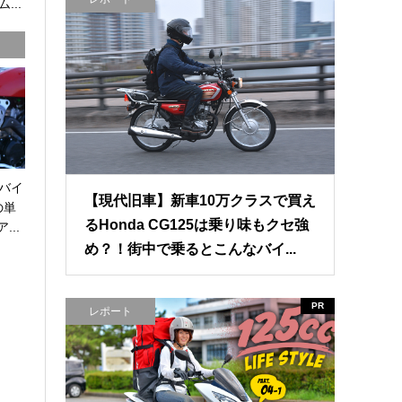
...
バイ
【現代旧車】新車10万クラスで買え
の単
るHonda CG125は乗り味もクセ強
...
め？！街中で乗るとこんなバイ...
PR
レポート