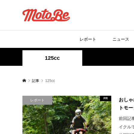
レポート
ニュース
125cc
記事
125cc
PR
おしゃ
レポート
トモー
前回記
イクルで