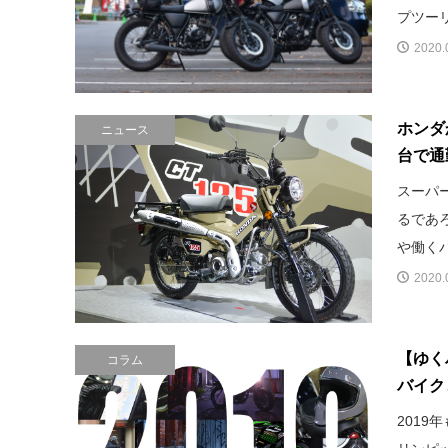
プツーリ
2020.
ホンダ
ニュース
台で通
スーパ
るであ
や働くバ
2020.
【ゆく
コラム
バイク
2019