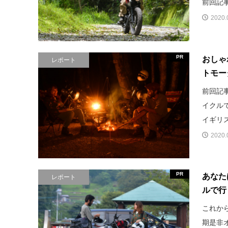
前回記事
2020.
PR
おしゃ
レポート
トモー
前回記
イクルで
イギリス
2020.
PR
あなた
レポート
ルで行く
これか
期是非