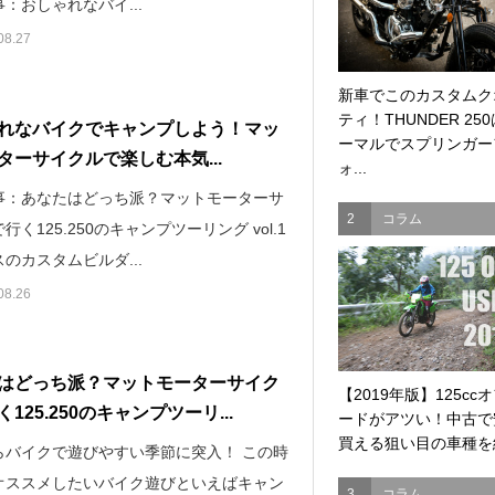
：おしゃれなバイ...
08.27
新車でこのカスタムク
ティ！THUNDER 25
れなバイクでキャンプしよう！マッ
ーマルでスプリンガー
ターサイクルで楽しむ本気...
ォ...
事：あなたはどっち派？マットモーターサ
2
コラム
行く125.250のキャンプツーリング vol.1
のカスタムビルダ...
08.26
はどっち派？マットモーターサイク
【2019年版】125cc
125.250のキャンプツーリ...
ードがアツい！中古で
買える狙い目の車種を紹
らバイクで遊びやすい季節に突入！ この時
オススメしたいバイク遊びといえばキャン
3
コラム