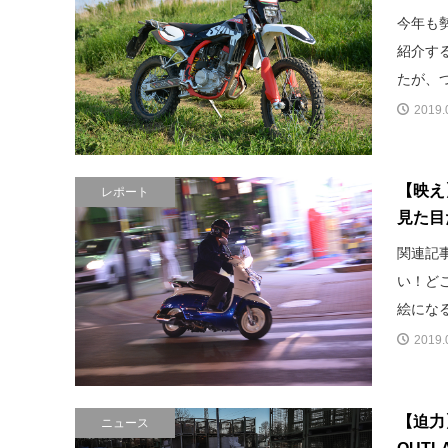
今年も
紹介す
たが、つ
2019.
【映え
レポート
見た目
関連記
い！ど
絵になる
2019.
【迫力
ニュース