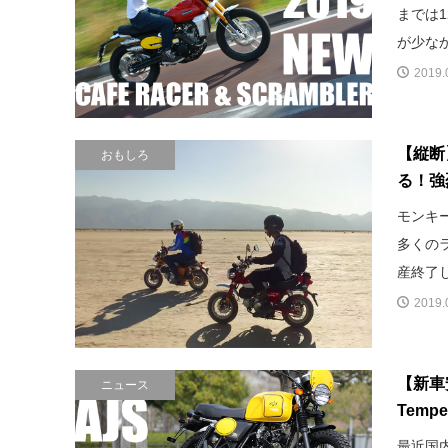
までは
が少なか
2019.
【縦断
おもしろ
る！強
モンキ
多くの
産終了し
2019.
【新車安】
ニュース
Tempe
最近国