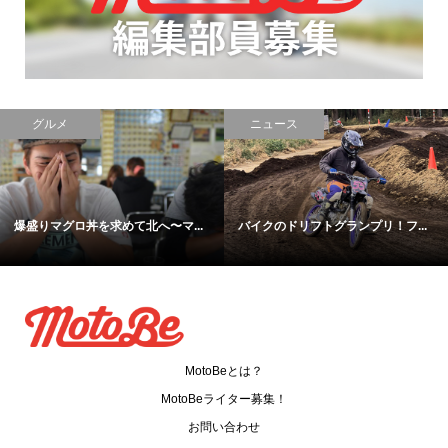
ュース
メンテ
レ
のドリフトグランプリ！フ...
【復活】ボロさ払拭！白くなって...
【原付
MotoBeとは？
MotoBeライター募集！
お問い合わせ