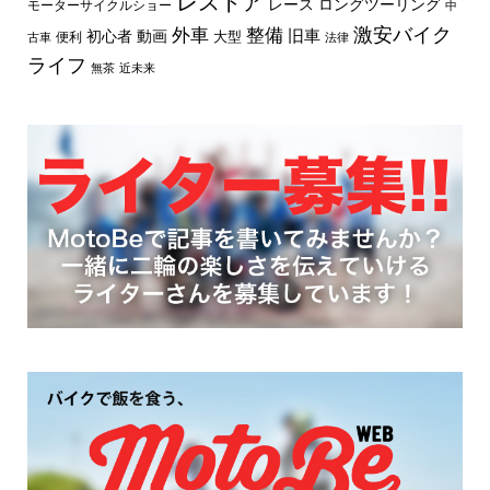
レストア
レース
ロングツーリング
モーターサイクルショー
中
外車
激安バイク
整備
旧車
初心者
動画
大型
便利
古車
法律
ライフ
無茶
近未来