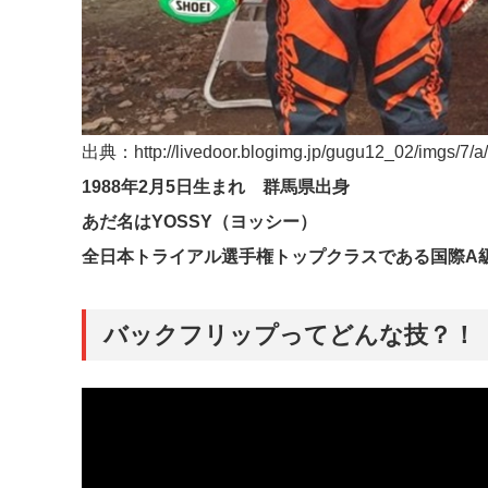
出典：http://livedoor.blogimg.jp/gugu12_02/imgs/7/a
1988年2月5日生まれ 群馬県出身
あだ名はYOSSY（ヨッシー）
全日本トライアル選手権トップクラスである国際A級ス
バックフリップってどんな技？！