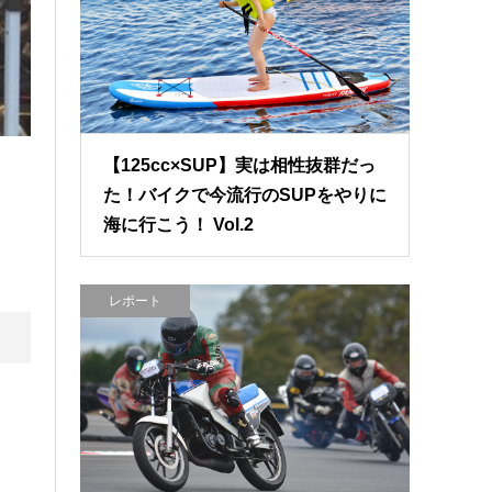
【125cc×SUP】実は相性抜群だっ
た！バイクで今流行のSUPをやりに
海に行こう！ Vol.2
レポート