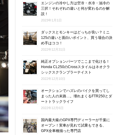
エンジンの冷やし方は空冷・水冷・油冷の
三択！それぞれの違いと何が変わるのか解
説！
2023年1月1日
ダックスとモンキーはどっちが良い？ミニ
125の違いと面白いポイント、買う場合の決
め手はココ！
2022年12月31日
純正オプションパーツでここまで化ける！
Honda CL250のCrossスタイルはネオクラ
シックスクランブラーテイスト
2022年12月10日
オークションでハズレのバイクを買ってし
まった人の末路…。壊れまくるFTR250とダ
ートトラックライフ
2022年12月6日
国内最大級のGPX専門ディーラーが千葉に
オープン！実車が見れて試乗もできる、
GPX全車種揃った専門店