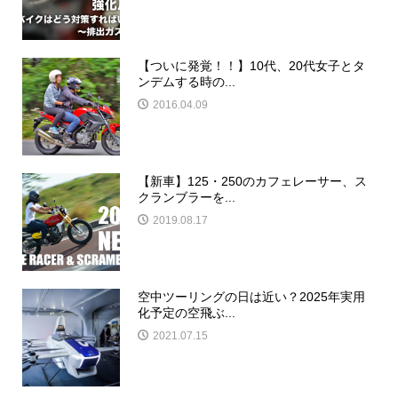
【ついに発覚！！】10代、20代女子とタ
ンデムする時の...
2016.04.09
【新車】125・250のカフェレーサー、ス
クランブラーを...
2019.08.17
空中ツーリングの日は近い？2025年実用
化予定の空飛ぶ...
2021.07.15