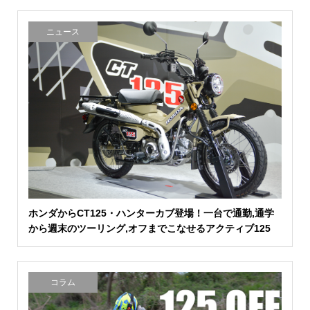
ニュース
ホンダからCT125・ハンターカブ登場！一台で通勤,通学
から週末のツーリング,オフまでこなせるアクティブ125
コラム