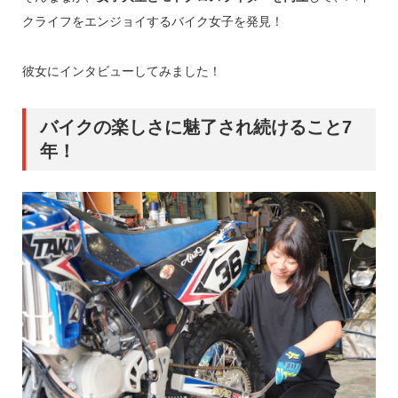
クライフをエンジョイするバイク女子を発見！
彼女にインタビューしてみました！
バイクの楽しさに魅了され続けること7
年！