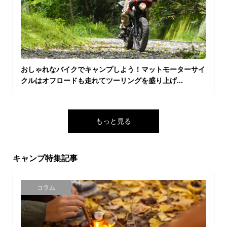
おしゃれなバイクでキャンプしよう！マットモーターサイ
クルはオフロードも走れてツーリングを盛り上げ...
もっと見る
キャンプ特集記事
コラム