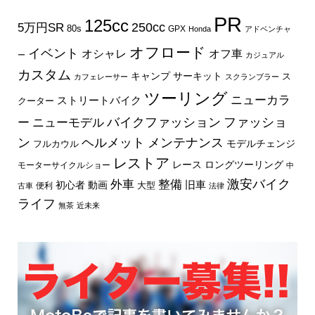
PR
125cc
250cc
5万円SR
80s
GPX
Honda
アドベンチャ
オフロード
イベント
オフ車
オシャレ
ー
カジュアル
カスタム
キャンプ
サーキット
ス
カフェレーサー
スクランブラー
ツーリング
ニューカラ
ストリートバイク
クーター
バイクファッション
ファッショ
ー
ニューモデル
ン
ヘルメット
メンテナンス
モデルチェンジ
フルカウル
レストア
レース
ロングツーリング
モーターサイクルショー
中
外車
激安バイク
整備
旧車
初心者
動画
大型
便利
古車
法律
ライフ
無茶
近未来