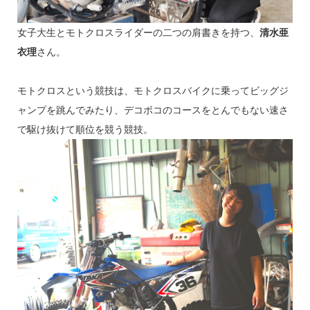
女子大生とモトクロスライダーの二つの肩書きを持つ、
清水亜
衣理
さん。
モトクロスという競技は、モトクロスバイクに乗ってビッグジ
ャンプを跳んでみたり、デコボコのコースをとんでもない速さ
で駆け抜けて順位を競う競技。