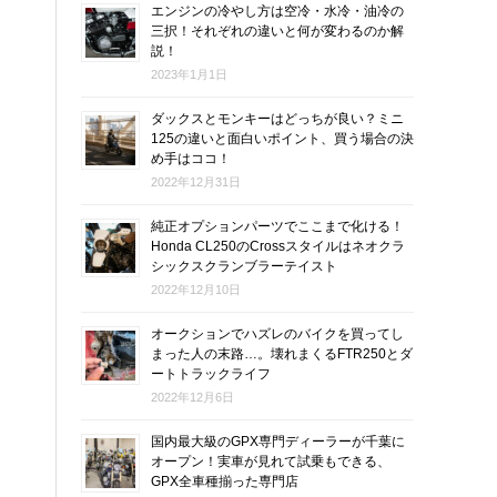
エンジンの冷やし方は空冷・水冷・油冷の
三択！それぞれの違いと何が変わるのか解
説！
2023年1月1日
ダックスとモンキーはどっちが良い？ミニ
125の違いと面白いポイント、買う場合の決
め手はココ！
2022年12月31日
純正オプションパーツでここまで化ける！
Honda CL250のCrossスタイルはネオクラ
シックスクランブラーテイスト
2022年12月10日
オークションでハズレのバイクを買ってし
まった人の末路…。壊れまくるFTR250とダ
ートトラックライフ
2022年12月6日
国内最大級のGPX専門ディーラーが千葉に
オープン！実車が見れて試乗もできる、
GPX全車種揃った専門店