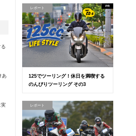
PR
レポート
する
けあ
125でツーリング！休日を満喫する
のんびりツーリング その3
は実
レポート