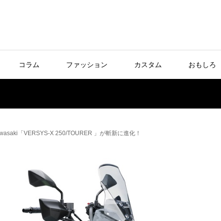
コラム
ファッション
カスタム
おもしろ
aki「VERSYS-X 250/TOURER 」が斬新に進化！