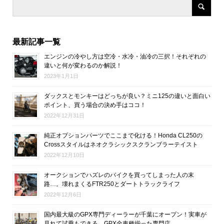
最新記事一覧
エンジンの冷やし方は空冷・水冷・油冷の三択！それぞれの
違いと何が変わるのか解説！
2023年1月1日
ダックスとモンキーはどっちが良い？ミニ125の違いと面白い
ポイント、買う場合の決め手はココ！
2022年12月31日
純正オプションパーツでここまで化ける！Honda CL250の
Crossスタイルはネオクラシックスクランブラーテイスト
2022年12月10日
オークションでハズレのバイクを買ってしまった人の末
路…。壊れまくるFTR250とダートトラックライフ
2022年12月6日
国内最大級のGPX専門ディーラーが千葉にオープン！実車が
見れて試乗もできる、GPX全車種揃った専門店