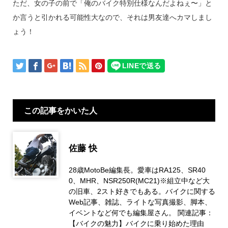
ただ、女の子の前で「俺のバイク特別仕様なんだよねぇ〜」と
か言うと引かれる可能性大なので、それは男友達へカマしまし
ょう！
この記事をかいた人
佐藤 快
28歳MotoBe編集長。愛車はRA125、SR40
0、MHR、NSR250R(MC21)※組立中など大
の旧車、2スト好きでもある。バイクに関する
Web記事、雑誌、ライトな写真撮影、脚本、
イベントなど何でも編集屋さん。 関連記事：
【バイクの魅力】バイクに乗り始めた理由