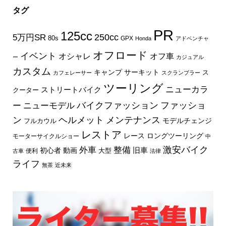
タグ
PR
125cc
250cc
5万円SR
80s
GPX
Honda
アドベンチャ
オフロード
イベント
オフ車
オシャレ
ー
カジュアル
カスタム
キャンプ
サーキット
ス
カフェレーサー
スクランブラー
ツーリング
ニューカラ
ストリートバイク
クーター
バイクファッション
ファッショ
ー
ニューモデル
ン
ヘルメット
メンテナンス
モデルチェンジ
フルカウル
レストア
レース
ロングツーリング
モーターサイクルショー
中
外車
激安バイク
整備
旧車
初心者
動画
大型
便利
古車
法律
ライフ
無茶
近未来