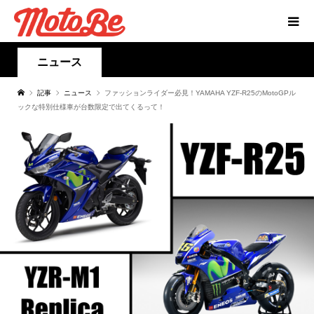
ニュース
記事
ニュース
ファッションライダー必見！YAMAHA YZF-R25のMotoGPル
ックな特別仕様車が台数限定で出てくるって！