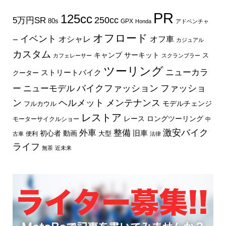
PR
125cc
250cc
5万円SR
80s
GPX
Honda
アドベンチャ
オフロード
イベント
オフ車
オシャレ
ー
カジュアル
カスタム
キャンプ
サーキット
ス
カフェレーサー
スクランブラー
ツーリング
ニューカラ
ストリートバイク
クーター
バイクファッション
ファッショ
ー
ニューモデル
ン
ヘルメット
メンテナンス
モデルチェンジ
フルカウル
レストア
レース
ロングツーリング
モーターサイクルショー
中
外車
激安バイク
整備
旧車
初心者
動画
大型
便利
古車
法律
ライフ
無茶
近未来