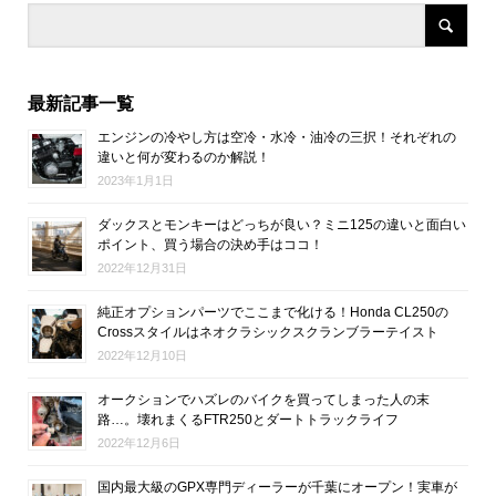
最新記事一覧
エンジンの冷やし方は空冷・水冷・油冷の三択！それぞれの
違いと何が変わるのか解説！
2023年1月1日
ダックスとモンキーはどっちが良い？ミニ125の違いと面白い
ポイント、買う場合の決め手はココ！
2022年12月31日
純正オプションパーツでここまで化ける！Honda CL250の
Crossスタイルはネオクラシックスクランブラーテイスト
2022年12月10日
オークションでハズレのバイクを買ってしまった人の末
路…。壊れまくるFTR250とダートトラックライフ
2022年12月6日
国内最大級のGPX専門ディーラーが千葉にオープン！実車が