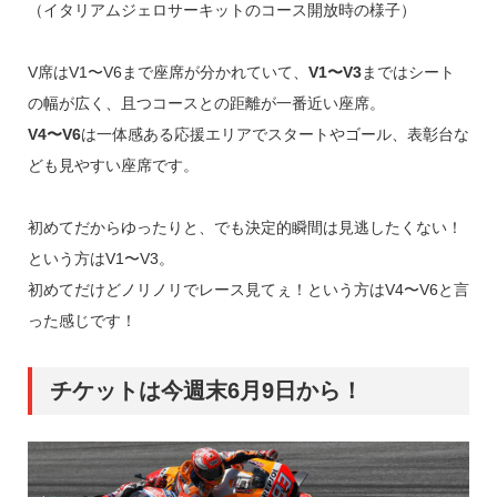
（イタリアムジェロサーキットのコース開放時の様子）
V席はV1〜V6まで座席が分かれていて、
V1〜V3
まではシート
の幅が広く、且つコースとの距離が一番近い座席。
V4〜V6
は一体感ある応援エリアでスタートやゴール、表彰台な
ども見やすい座席です。
初めてだからゆったりと、でも決定的瞬間は見逃したくない！
という方はV1〜V3。
初めてだけどノリノリでレース見てぇ！という方はV4〜V6と言
った感じです！
チケットは今週末6月9日から！