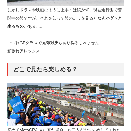
しかしドラマや映画のように上手くは続かず、現在進行形で奮
闘中の彼ですが、それを知って彼の走りを見ると
なんかグッと
来るもの
がある…。
いづれGPクラスで
兄弟対決
もあり得るしれません！
頑張れアレックス！！
どこで見たら楽しめる？
初めてMotoGPを見に来た場合、お二人がおすすめしてくれた