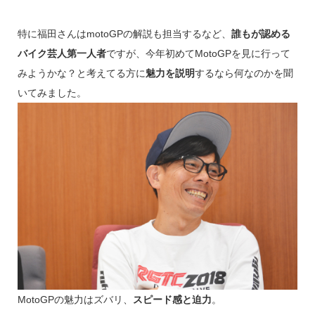
特に福田さんはmotoGPの解説も担当するなど、
誰もが認める
バイク芸人第一人者
ですが、今年初めてMotoGPを見に行って
みようかな？と考えてる方に
魅力を説明
するなら何なのかを聞
いてみました。
MotoGPの魅力はズバリ、
スピード感と迫力
。