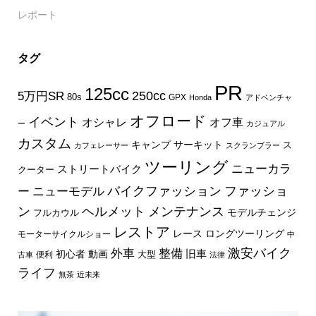
レポート
タグ
PR
125cc
250cc
5万円SR
80s
GPX
Honda
アドベンチャ
オフロード
イベント
オフ車
オシャレ
ー
カジュアル
カスタム
キャンプ
サーキット
ス
カフェレーサー
スクランブラー
ツーリング
ニューカラ
ストリートバイク
クーター
バイクファッション
ファッショ
ー
ニューモデル
ン
ヘルメット
メンテナンス
モデルチェンジ
フルカウル
レストア
レース
ロングツーリング
モーターサイクルショー
中
外車
激安バイク
整備
旧車
初心者
動画
大型
便利
古車
法律
ライフ
無茶
近未来