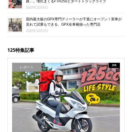
路…。壊れまくるFTR250とダートトラックライフ
2022年12月6日
国内最大級のGPX専門ディーラーが千葉にオープン！実車が
見れて試乗もできる、GPX全車種揃った専門店
2022年12月4日
125特集記事
PR
レポート