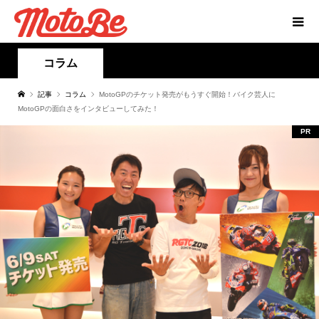
コラム
記事
コラム
MotoGPのチケット発売がもうすぐ開始！バイク芸人に
MotoGPの面白さをインタビューしてみた！
PR