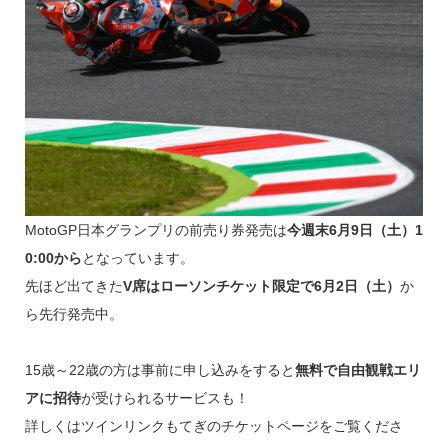
MotoGP日本グランプリの前売り券発売は
今週末6月9日（土）1
0:00から
となっています。
先ほど出てきた
V席はローソンチケット限定で6月2日（土）
か
ら先行発売中。
15歳～22歳の方は事前に申し込みをすると
無料で自由観戦エリ
アに招待
が受けられるサービスも！
詳しくはツインリンクもてぎのチケットページをご覧くださ