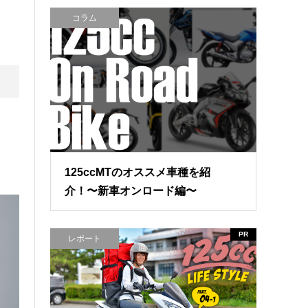
コラム
125ccMTのオススメ車種を紹
介！〜新車オンロード編〜
PR
レポート