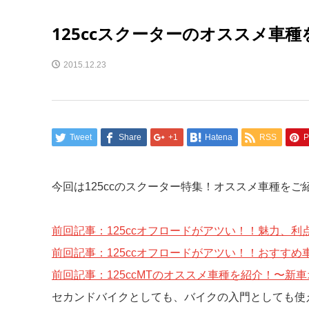
125ccスクーターのオススメ車
2015.12.23
Tweet
Share
+1
Hatena
RSS
P
今回は125ccのスクーター特集！オススメ車種をご
前回記事：125ccオフロードがアツい！！魅力、利
前回記事：125ccオフロードがアツい！！おすすめ
前回記事：125ccMTのオススメ車種を紹介！〜新
セカンドバイクとしても、バイクの入門としても使える