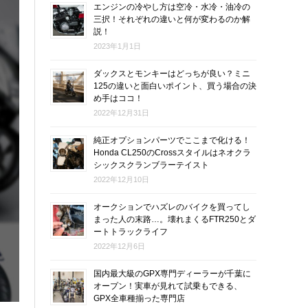
エンジンの冷やし方は空冷・水冷・油冷の
三択！それぞれの違いと何が変わるのか解
説！
2023年1月1日
ダックスとモンキーはどっちが良い？ミニ
125の違いと面白いポイント、買う場合の決
め手はココ！
2022年12月31日
純正オプションパーツでここまで化ける！
Honda CL250のCrossスタイルはネオクラ
シックスクランブラーテイスト
2022年12月10日
オークションでハズレのバイクを買ってし
まった人の末路…。壊れまくるFTR250とダ
ートトラックライフ
2022年12月6日
国内最大級のGPX専門ディーラーが千葉に
オープン！実車が見れて試乗もできる、
GPX全車種揃った専門店