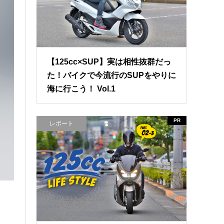
【125cc×SUP】実は相性抜群だっ
た！バイクで今流行のSUPをやりに
海に行こう！ Vol.1
PR
レポート