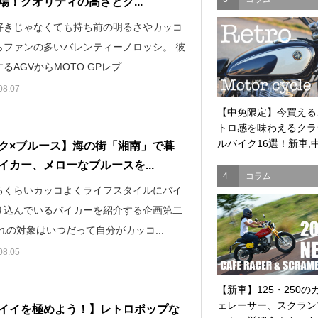
場！クオリティの高さとグ...
好きじゃなくても持ち前の明るさやカッコ
らファンの多いバレンティーノロッシ。 彼
るAGVからMOTO GPレプ...
08.07
【中免限定】今買える
トロ感を味わえるクラ
ルバイク16選！新車,中.
ク×ブルース】海の街「湘南」で暮
イカー、メローなブルースを...
4
コラム
るくらいカッコよくライフスタイルにバイ
り込んでいるバイカーを紹介する企画第二
れの対象はいつだって自分がカッコ...
08.05
【新車】125・250の
ェレーサー、スクラン
イイを極めよう！】レトロポップな