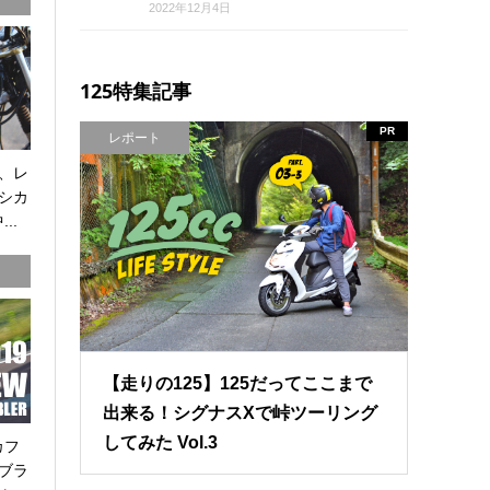
2022年12月4日
125特集記事
PR
レポート
、レ
シカ
..
【走りの125】125だってここまで
出来る！シグナスXで峠ツーリング
してみた Vol.3
カフ
ブラ