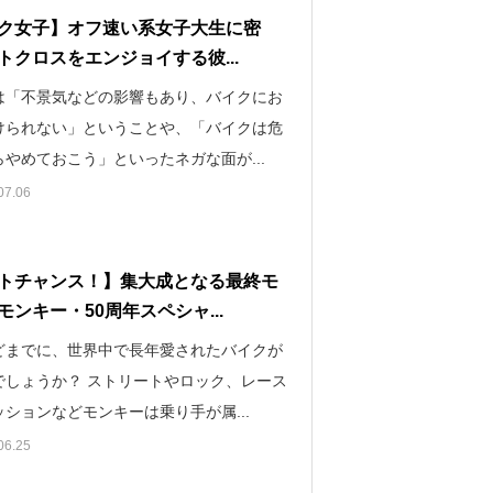
ク女子】オフ速い系女子大生に密
トクロスをエンジョイする彼...
は「不景気などの影響もあり、バイクにお
けられない」ということや、「バイクは危
やめておこう」といったネガな面が...
07.06
トチャンス！】集大成となる最終モ
モンキー・50周年スペシャ...
どまでに、世界中で長年愛されたバイクが
でしょうか？ ストリートやロック、レース
ションなどモンキーは乗り手が属...
06.25