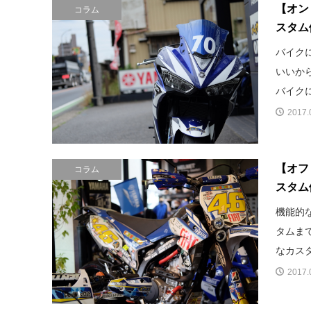
【オン
コラム
スタム
バイク
いいか
バイクに
2017.
【オフ
コラム
スタム
機能的
タムま
なカスタ
2017.