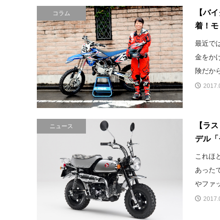
【バイ
コラム
着！モ
最近で
金をか
険だから
2017.
【ラス
ニュース
デル「
これほ
あった
やファッ
2017.