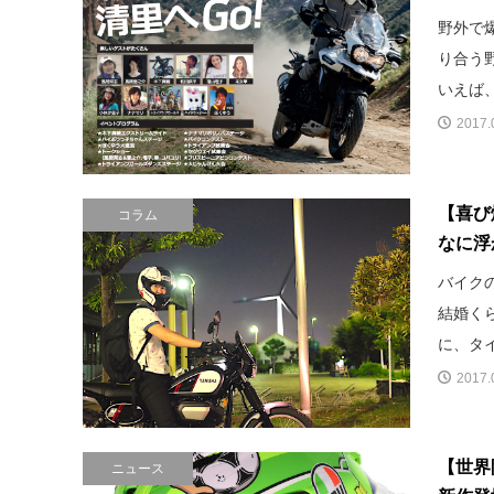
野外で
り合う
いえば、
2017.
【喜び
コラム
なに浮
バイク
結婚く
に、タイ
2017.
【世界
ニュース