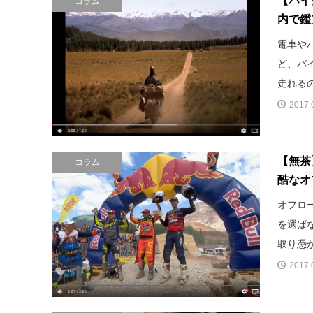
【バイ
コラム
内で鑑
電車や
ど、バ
走れるの
2017.
【無茶
コラム
酷なオ
オフロ
を選ば
取り憑か
2017.