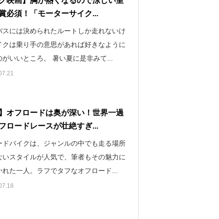
ク映画】胸が熱くなるので涼しい室
賞必須！「モーターサイク...
バスには決められたルートしか走れないけ
イクは乗り手の意思があれば好きなように
がいいところ。 暑い夏に是非みて...
07.21
】オフロードは奥が深い！世界一過
フロードレースが壮絶すぎ...
ードバイクは、ジャンルの中でも走る場所
ないスタイルが人気で、筆者もその魅力に
れた一人。ラフでタフなオフロード...
07.18