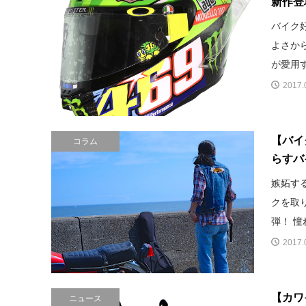
新作登
バイク
よさか
が愛用す
2017.
【バイ
コラム
らすバ
嫉妬す
クを取
弾！ 憧
2017.
【カワ
ニュース