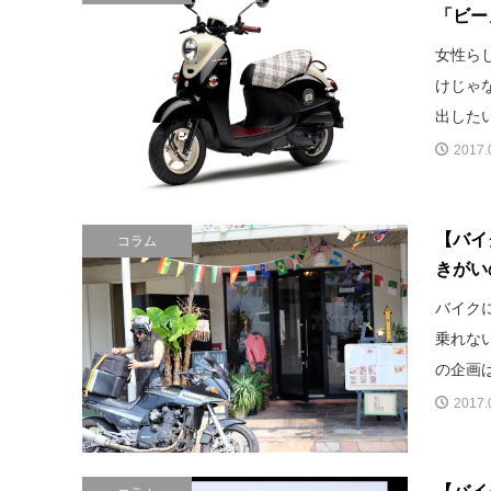
「ビーノ・
女性ら
けじゃ
出したい
2017.
【バイ
コラム
きがい
バイク
乗れな
の企画は
2017.