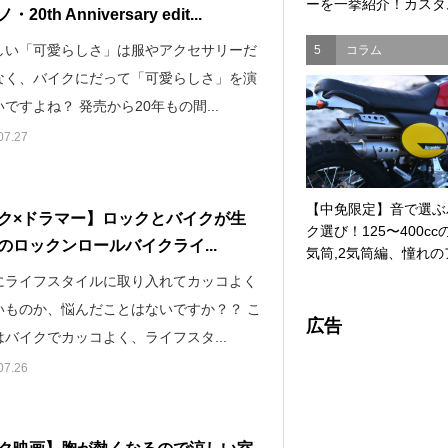
ーを一挙紹介！カスタム
20th Anniversary edit...
しい「可愛らしさ」は服やアクセサリーだ
5
コラム
なく、バイクにだって「可愛らしさ」を演
ですよね？ 発売から20年もの間...
07.27
【中免限定】音で選ぶ
ク×ドラマー】ロックとバイクが生
ク選び！125〜400cc
のロックンロールバイクライ...
気筒,2気筒編、憧れのア
にライフスタイルに取り入れてカッコよく
いものか、悩んだことはないですか？？ こ
広告
バイクでカッコよく、ライフスタ...
07.26