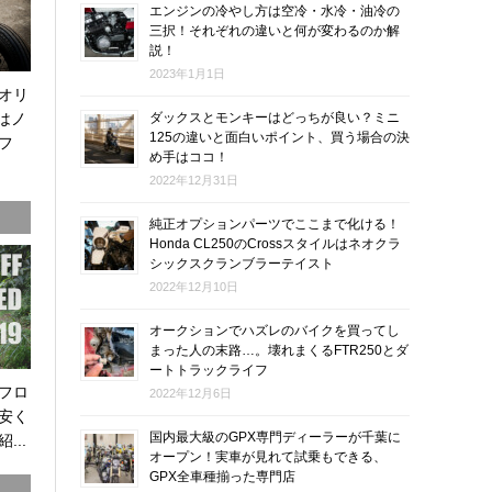
エンジンの冷やし方は空冷・水冷・油冷の
三択！それぞれの違いと何が変わるのか解
説！
2023年1月1日
オリ
0はノ
ダックスとモンキーはどっちが良い？ミニ
125の違いと面白いポイント、買う場合の決
フ
め手はココ！
2022年12月31日
純正オプションパーツでここまで化ける！
Honda CL250のCrossスタイルはネオクラ
シックスクランブラーテイスト
2022年12月10日
オークションでハズレのバイクを買ってし
まった人の末路…。壊れまくるFTR250とダ
ートトラックライフ
オフロ
2022年12月6日
安く
国内最大級のGPX専門ディーラーが千葉に
...
オープン！実車が見れて試乗もできる、
GPX全車種揃った専門店