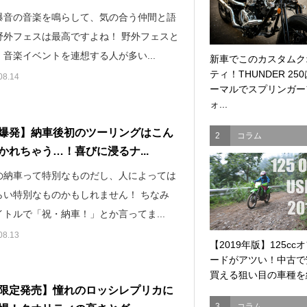
爆音の音楽を鳴らして、気の合う仲間と語
野外フェスは最高ですよね！ 野外フェスと
音楽イベントを連想する人が多い...
新車でこのカスタムク
ティ！THUNDER 25
08.14
ーマルでスプリンガー
ォ...
爆発】納車後初のツーリングはこん
2
コラム
かれちゃう…！喜びに浸るナ...
の納車って特別なものだし、人によっては
らい特別なものかもしれません！ ちなみ
トルで「祝・納車！」とか言ってま...
08.13
【2019年版】125cc
ードがアツい！中古で
買える狙い目の車種を紹
限定発売】憧れのロッシレプリカに
3
コラム