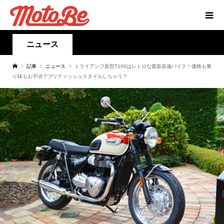
ニュース
記事
ニュース
トライアンフ新型T100はレトロな最新装備バイク！価格も乗
り味もお手頃でブリティッシュスタイルしちゃう？