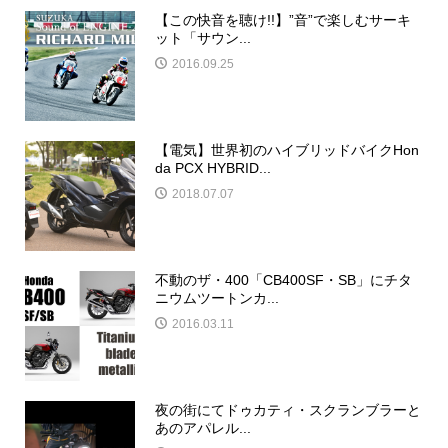
【この快音を聴け!!】”音”で楽しむサーキ
ット「サウン...
2016.09.25
【電気】世界初のハイブリッドバイクHon
da PCX HYBRID...
2018.07.07
不動のザ・400「CB400SF・SB」にチタ
ニウムツートンカ...
2016.03.11
夜の街にてドゥカティ・スクランブラーと
あのアパレル...