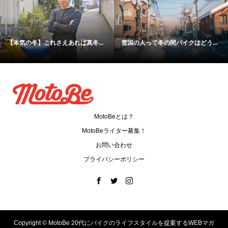
【360°】自粛中の東京はガラガ
125でツーリング！休日を満喫す
ラ…...
る...
MotoBeとは？
MotoBeライター募集！
お問い合わせ
プライバシーポリシー
Copyright ©
MotoBe 20代にバイクのライフスタイルを提案するWEBマガ