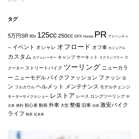
タグ
PR
125cc
250cc
5万円SR
80s
GPX
Honda
アドベンチャ
オフロード
イベント
オフ車
オシャレ
ー
カジュアル
カスタム
キャンプ
サーキット
ス
カフェレーサー
スクランブラー
ツーリング
ニューカラ
ストリートバイク
クーター
バイクファッション
ファッショ
ー
ニューモデル
ン
ヘルメット
メンテナンス
モデルチェンジ
フルカウル
レストア
レース
ロングツーリング
モーターサイクルショー
中
外車
激安バイク
整備
旧車
初心者
動画
大型
便利
古車
法律
ライフ
無茶
近未来