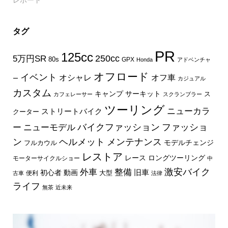
タグ
PR
125cc
250cc
5万円SR
80s
GPX
Honda
アドベンチャ
オフロード
イベント
オフ車
オシャレ
ー
カジュアル
カスタム
キャンプ
サーキット
ス
カフェレーサー
スクランブラー
ツーリング
ニューカラ
ストリートバイク
クーター
バイクファッション
ファッショ
ー
ニューモデル
ン
ヘルメット
メンテナンス
モデルチェンジ
フルカウル
レストア
レース
ロングツーリング
モーターサイクルショー
中
外車
激安バイク
整備
旧車
初心者
動画
大型
便利
古車
法律
ライフ
無茶
近未来