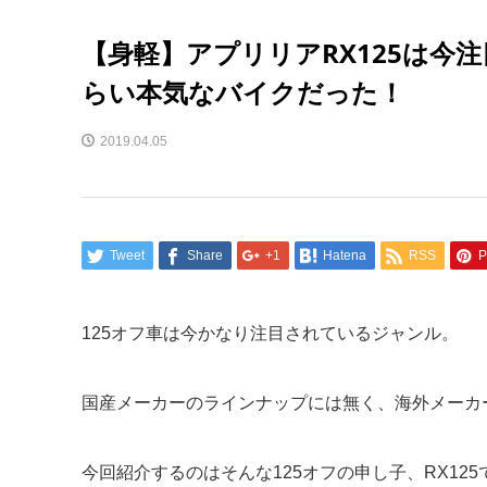
【身軽】アプリリアRX125は今
らい本気なバイクだった！
2019.04.05
Tweet
Share
+1
Hatena
RSS
P
125オフ車は今かなり注目されているジャンル。
国産メーカーのラインナップには無く、海外メーカ
今回紹介するのはそんな125オフの申し子、RX125