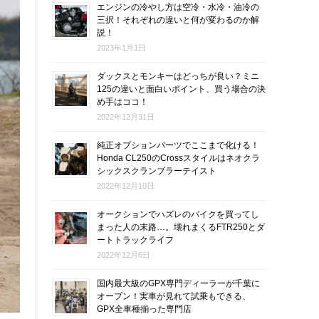
エンジンの冷やし方は空冷・水冷・油冷の
三択！それぞれの違いと何が変わるのか解
説！
2023年1月1日
ダックスとモンキーはどっちが良い？ミニ
125の違いと面白いポイント、買う場合の決
め手はココ！
2022年12月31日
純正オプションパーツでここまで化ける！
Honda CL250のCrossスタイルはネオクラ
シックスクランブラーテイスト
2022年12月10日
オークションでハズレのバイクを買ってし
まった人の末路…。壊れまくるFTR250とダ
ートトラックライフ
2022年12月6日
国内最大級のGPX専門ディーラーが千葉に
オープン！実車が見れて試乗もできる、
GPX全車種揃った専門店