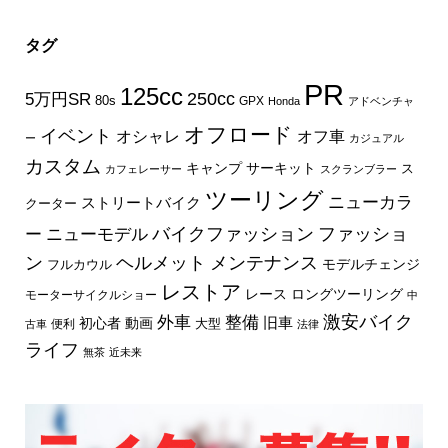
タグ
PR
125cc
250cc
5万円SR
80s
GPX
Honda
アドベンチャ
オフロード
イベント
オフ車
オシャレ
ー
カジュアル
カスタム
キャンプ
サーキット
ス
カフェレーサー
スクランブラー
ツーリング
ニューカラ
ストリートバイク
クーター
バイクファッション
ファッショ
ー
ニューモデル
ン
ヘルメット
メンテナンス
モデルチェンジ
フルカウル
レストア
レース
ロングツーリング
モーターサイクルショー
中
外車
激安バイク
整備
旧車
初心者
動画
大型
便利
古車
法律
ライフ
無茶
近未来