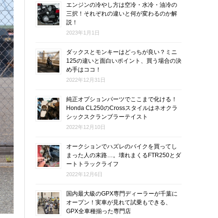
エンジンの冷やし方は空冷・水冷・油冷の
三択！それぞれの違いと何が変わるのか解
説！
2023年1月1日
ダックスとモンキーはどっちが良い？ミニ
125の違いと面白いポイント、買う場合の決
め手はココ！
2022年12月31日
純正オプションパーツでここまで化ける！
Honda CL250のCrossスタイルはネオクラ
シックスクランブラーテイスト
2022年12月10日
オークションでハズレのバイクを買ってし
まった人の末路…。壊れまくるFTR250とダ
ートトラックライフ
2022年12月6日
国内最大級のGPX専門ディーラーが千葉に
オープン！実車が見れて試乗もできる、
GPX全車種揃った専門店