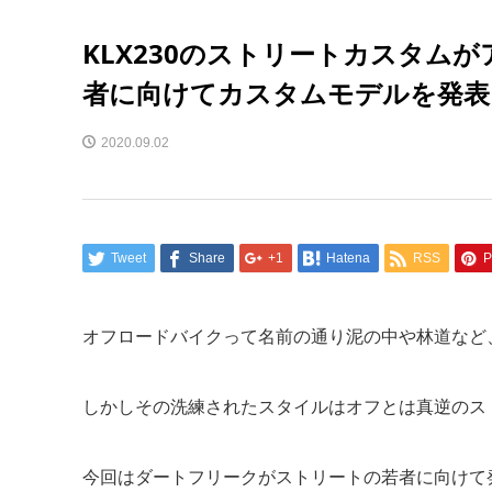
KLX230のストリートカスタム
者に向けてカスタムモデルを発表
2020.09.02
Tweet
Share
+1
Hatena
RSS
P
オフロードバイクって名前の通り泥の中や林道など
しかしその洗練されたスタイルはオフとは真逆のス
今回はダートフリークがストリートの若者に向けて発