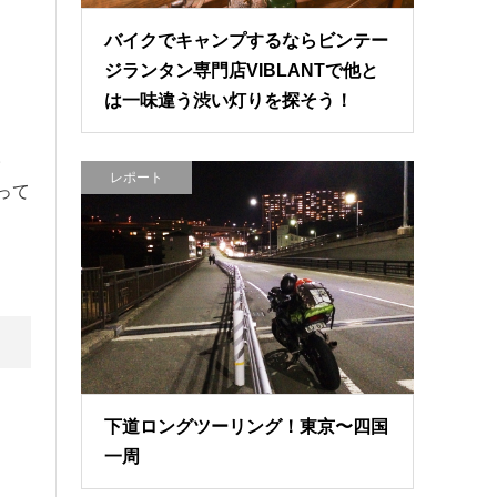
バイクでキャンプするならビンテー
ジランタン専門店VIBLANTで他と
は一味違う渋い灯りを探そう！
。
レポート
って
下道ロングツーリング！東京〜四国
一周