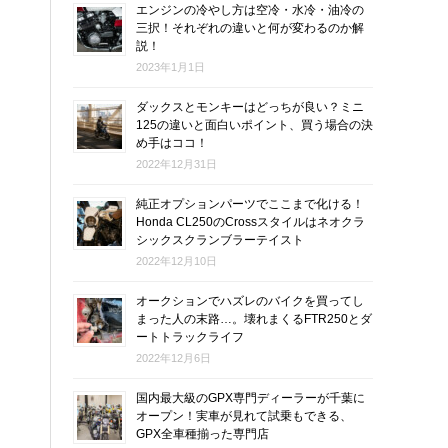
エンジンの冷やし方は空冷・水冷・油冷の
三択！それぞれの違いと何が変わるのか解
説！
2023年1月1日
ダックスとモンキーはどっちが良い？ミニ
125の違いと面白いポイント、買う場合の決
め手はココ！
2022年12月31日
純正オプションパーツでここまで化ける！
Honda CL250のCrossスタイルはネオクラ
シックスクランブラーテイスト
2022年12月10日
オークションでハズレのバイクを買ってし
まった人の末路…。壊れまくるFTR250とダ
ートトラックライフ
2022年12月6日
国内最大級のGPX専門ディーラーが千葉に
オープン！実車が見れて試乗もできる、
GPX全車種揃った専門店