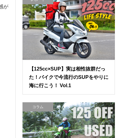
感が
【125cc×SUP】実は相性抜群だっ
た！バイクで今流行のSUPをやりに
海に行こう！ Vol.1
コラム