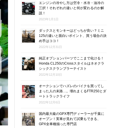
エンジンの冷やし方は空冷・水冷・油冷の
三択！それぞれの違いと何が変わるのか解
説！
2023年1月1日
ダックスとモンキーはどっちが良い？ミニ
125の違いと面白いポイント、買う場合の決
め手はココ！
2022年12月31日
純正オプションパーツでここまで化ける！
Honda CL250のCrossスタイルはネオクラ
シックスクランブラーテイスト
2022年12月10日
オークションでハズレのバイクを買ってし
まった人の末路…。壊れまくるFTR250とダ
ートトラックライフ
2022年12月6日
国内最大級のGPX専門ディーラーが千葉に
オープン！実車が見れて試乗もできる、
GPX全車種揃った専門店