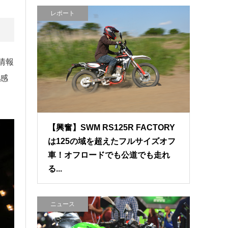
レポート
情報
い感
【興奮】SWM RS125R FACTORY
は125の域を超えたフルサイズオフ
車！オフロードでも公道でも走れ
る...
ニュース