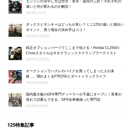
エンジンの冷やし方は空冷・水冷・油冷の三択！それぞれの
違いと何が変わるのか解説！
2023年1月1日
ダックスとモンキーはどっちが良い？ミニ125の違いと面白い
ポイント、買う場合の決め手はココ！
2022年12月31日
純正オプションパーツでここまで化ける！Honda CL250の
Crossスタイルはネオクラシックスクランブラーテイスト
2022年12月10日
オークションでハズレのバイクを買ってしまった人の末
路…。壊れまくるFTR250とダートトラックライフ
2022年12月6日
国内最大級のGPX専門ディーラーが千葉にオープン！実車が
見れて試乗もできる、GPX全車種揃った専門店
2022年12月4日
125特集記事