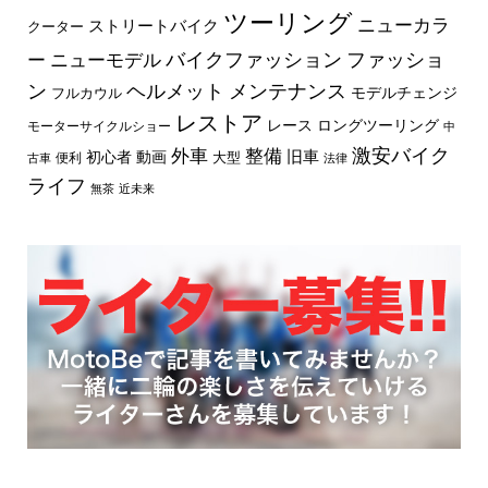
ツーリング
ニューカラ
ストリートバイク
クーター
バイクファッション
ファッショ
ー
ニューモデル
ン
ヘルメット
メンテナンス
モデルチェンジ
フルカウル
レストア
レース
ロングツーリング
モーターサイクルショー
中
外車
激安バイク
整備
旧車
初心者
動画
大型
便利
古車
法律
ライフ
無茶
近未来