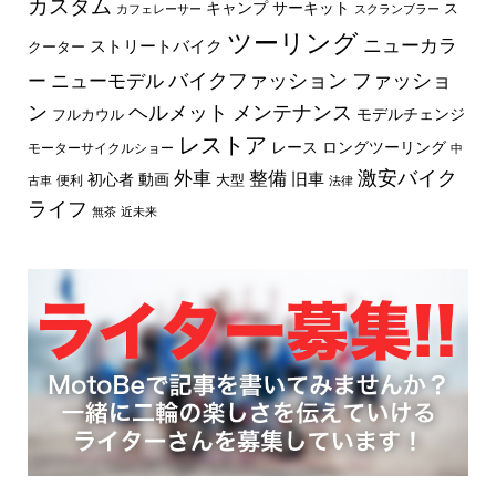
カスタム
キャンプ
サーキット
ス
カフェレーサー
スクランブラー
ツーリング
ニューカラ
ストリートバイク
クーター
バイクファッション
ファッショ
ー
ニューモデル
ン
ヘルメット
メンテナンス
モデルチェンジ
フルカウル
レストア
レース
ロングツーリング
モーターサイクルショー
中
外車
激安バイク
整備
旧車
初心者
動画
大型
便利
古車
法律
ライフ
無茶
近未来