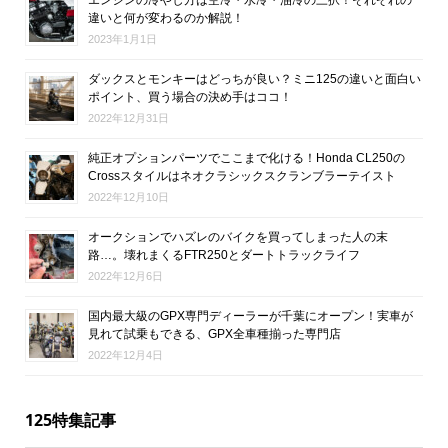
違いと何が変わるのか解説！
2023年1月1日
ダックスとモンキーはどっちが良い？ミニ125の違いと面白い
ポイント、買う場合の決め手はココ！
2022年12月31日
純正オプションパーツでここまで化ける！Honda CL250の
Crossスタイルはネオクラシックスクランブラーテイスト
2022年12月10日
オークションでハズレのバイクを買ってしまった人の末
路…。壊れまくるFTR250とダートトラックライフ
2022年12月6日
国内最大級のGPX専門ディーラーが千葉にオープン！実車が
見れて試乗もできる、GPX全車種揃った専門店
2022年12月4日
125特集記事