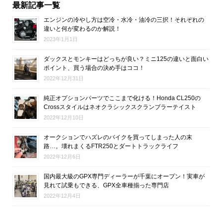
最新記事一覧
エンジンの冷やし方は空冷・水冷・油冷の三択！それぞれの
違いと何が変わるのか解説！
2023年1月1日
ダックスとモンキーはどっちが良い？ミニ125の違いと面白い
ポイント、買う場合の決め手はココ！
2022年12月31日
純正オプションパーツでここまで化ける！Honda CL250の
Crossスタイルはネオクラシックスクランブラーテイスト
2022年12月10日
オークションでハズレのバイクを買ってしまった人の末
路…。壊れまくるFTR250とダートトラックライフ
2022年12月6日
国内最大級のGPX専門ディーラーが千葉にオープン！実車が
見れて試乗もできる、GPX全車種揃った専門店
2022年12月4日