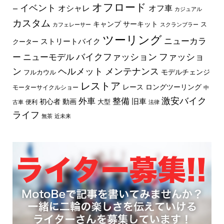
オフロード
イベント
オフ車
オシャレ
ー
カジュアル
カスタム
キャンプ
サーキット
ス
カフェレーサー
スクランブラー
ツーリング
ニューカラ
ストリートバイク
クーター
バイクファッション
ファッショ
ー
ニューモデル
ン
ヘルメット
メンテナンス
モデルチェンジ
フルカウル
レストア
レース
ロングツーリング
モーターサイクルショー
中
外車
激安バイク
整備
旧車
初心者
動画
大型
便利
古車
法律
ライフ
無茶
近未来