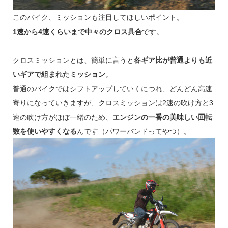
このバイク、ミッションも注目してほしいポイント。
1速から4速くらいまで中々のクロス具合
です。
クロスミッションとは、簡単に言うと
各ギア比が普通よりも近
いギアで組まれたミッション
。
普通のバイクではシフトアップしていくにつれ、どんどん高速
寄りになっていきますが、クロスミッションは2速の吹け方と3
速の吹け方がほぼ一緒のため、
エンジンの一番の美味しい回転
数を使いやすくなる
んです（パワーバンドってやつ）。