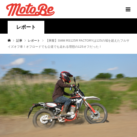
レポート
記事
レポート
【興奮】SWM RS125R FACTORYは125の域を超えたフルサ
イズオフ車！オフロードでも公道でも走れる理想の125オフだった！