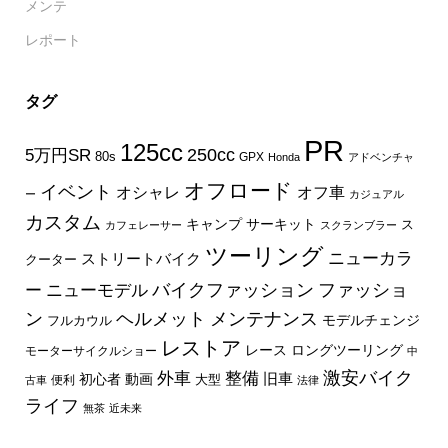
メンテ
レポート
タグ
PR
125cc
250cc
5万円SR
80s
GPX
Honda
アドベンチャ
オフロード
イベント
オフ車
オシャレ
ー
カジュアル
カスタム
キャンプ
サーキット
ス
カフェレーサー
スクランブラー
ツーリング
ニューカラ
ストリートバイク
クーター
バイクファッション
ファッショ
ー
ニューモデル
ン
ヘルメット
メンテナンス
モデルチェンジ
フルカウル
レストア
レース
ロングツーリング
モーターサイクルショー
中
外車
激安バイク
整備
旧車
初心者
動画
大型
便利
古車
法律
ライフ
無茶
近未来