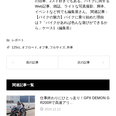
の旧車、2スト好きでもある。バイクに関する
Web記事、雑誌、ライトな写真撮影、脚本、
イベントなど何でも編集屋さん。 関連記事：
【バイクの魅力】バイクに乗り始めた理由
は？「バイクがあれば色んな遊びができるか
ら」ケース1（編集長）
レポート
125cc
,
オフロード
,
オフ車
,
フルサイズ
,
外車
関連記事一覧
仕事終わりにひとっ走り！GPX DEMON G
R200Rで高速アリ...
2020.12.12