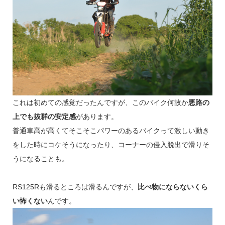
これは初めての感覚だったんですが、このバイク何故か
悪路の
上でも抜群の安定感
があります。
普通車高が高くてそこそこパワーのあるバイクって激しい動き
をした時にコケそうになったり、コーナーの侵入脱出で滑りそ
うになることも。
RS125Rも滑るところは滑るんですが、
比べ物にならないくら
い怖くない
んです。