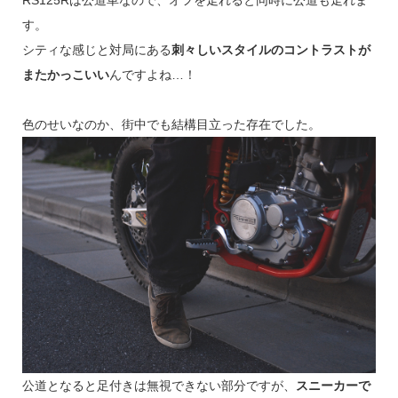
RS125Rは公道車なので、オフを走れると同時に公道も走れま
す。
シティな感じと対局にある
刺々しいスタイルのコントラストが
またかっこいい
んですよね…！
色のせいなのか、街中でも結構目立った存在でした。
公道となると足付きは無視できない部分ですが、
スニーカーで