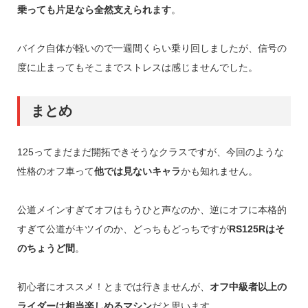
乗っても片足なら全然支えられます
。
バイク自体が軽いので一週間くらい乗り回しましたが、信号の
度に止まってもそこまでストレスは感じませんでした。
まとめ
125ってまだまだ開拓できそうなクラスですが、今回のような
性格のオフ車って
他では見ないキャラ
かも知れません。
公道メインすぎてオフはもうひと声なのか、逆にオフに本格的
すぎて公道がキツイのか、どっちもどっちですが
RS125Rはそ
のちょうど間
。
初心者にオススメ！とまでは行きませんが、
オフ中級者以上の
ライダーは相当楽しめるマシン
だと思います。