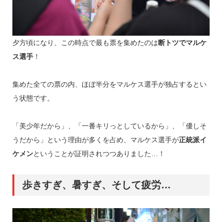
夕方頃になり、この時点で最も票を集めたのは
断トツでマルケ
ス選手
！
集めた全ての票の内、ほぼ半分をマルケス選手が独占するとい
う状態です。
「美少年だから」、「一番キリっとしているから」、「優しそ
うだから」という理由が多くを占め、マルケス選手が
正統派イ
ケメン
ということが証明されつつありました…！
歩きすぎ、暑すぎ、そして疲労…