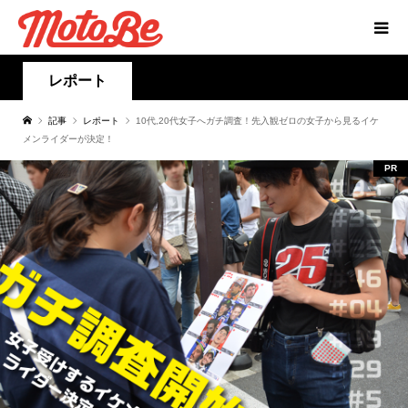
レポート
記事
レポート
10代,20代女子へガチ調査！先入観ゼロの女子から見るイケ
メンライダーが決定！
PR