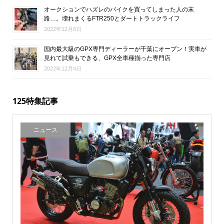
オークションでハズレのバイクを買ってしまった人の末
路…。壊れまくるFTR250とダートトラックライフ
2022年12月6日
国内最大級のGPX専門ディーラーが千葉にオープン！実車が
見れて試乗もできる、GPX全車種揃った専門店
2022年12月4日
125特集記事
ニュース