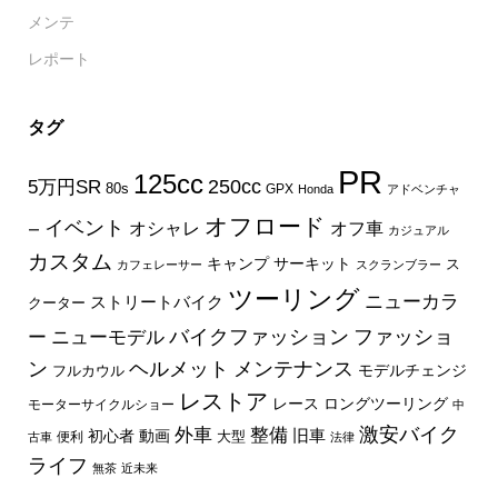
メンテ
レポート
タグ
PR
125cc
250cc
5万円SR
80s
GPX
Honda
アドベンチャ
オフロード
イベント
オフ車
オシャレ
ー
カジュアル
カスタム
キャンプ
サーキット
ス
カフェレーサー
スクランブラー
ツーリング
ニューカラ
ストリートバイク
クーター
バイクファッション
ファッショ
ー
ニューモデル
ン
ヘルメット
メンテナンス
モデルチェンジ
フルカウル
レストア
レース
ロングツーリング
モーターサイクルショー
中
外車
激安バイク
整備
旧車
初心者
動画
大型
便利
古車
法律
ライフ
無茶
近未来