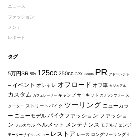
ニュース
ファッション
メンテ
レポート
タグ
PR
125cc
250cc
5万円SR
80s
GPX
Honda
アドベンチャ
オフロード
イベント
オフ車
オシャレ
ー
カジュアル
カスタム
キャンプ
サーキット
ス
カフェレーサー
スクランブラー
ツーリング
ニューカラ
ストリートバイク
クーター
バイクファッション
ファッショ
ー
ニューモデル
ン
ヘルメット
メンテナンス
モデルチェンジ
フルカウル
レストア
レース
ロングツーリング
モーターサイクルショー
中