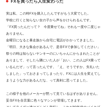
FXを買ったら人生変わった
実は私、この時FXを購入したんですがもう大変でした。
学校に行くと知らない女の子から声をかけられるんです。
「FX買ったんだって？ 今度乗せてね」それも一度や二度じゃ
ありません。
金曜日になると暴走族から自宅に電話がかかってきました。
「明日、大きな集会があるんで、是非FXで参加してください」
祭りの時は知らないヤンキーのにいちゃんにからまれたことが
ありまして、そしたら隣にいた人が「おい、この人はFX乗って
いるんだぞ」って言ったんです。「え、そうですか。失礼いた
しました」っておさまってしまったり。FXには人生を変えてし
まうような力があるんだな、って真剣に思ってました。
この様子を他のメーカーが黙って見ているはずがありません。
妥当FXを合言葉に色々なマシンが登場してきます。
そしてライダー達はどんどん熱狂し、これが80年代のバイクブ