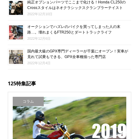
純正オプションパーツでここまで化ける！Honda CL250の
Crossスタイルはネオクラシックスクランブラーテイスト
2022年12月10日
オークションでハズレのバイクを買ってしまった人の末
路…。壊れまくるFTR250とダートトラックライフ
2022年12月6日
国内最大級のGPX専門ディーラーが千葉にオープン！実車が
見れて試乗もできる、GPX全車種揃った専門店
2022年12月4日
125特集記事
コラム