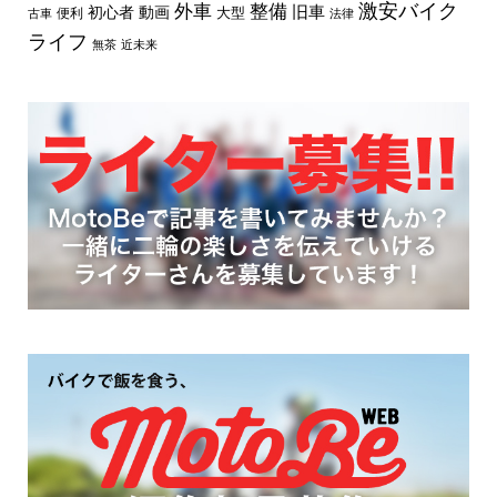
外車
激安バイク
整備
旧車
初心者
動画
大型
便利
古車
法律
ライフ
無茶
近未来