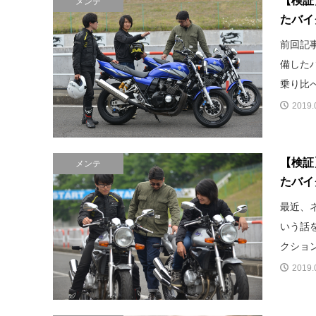
【検証
メンテ
たバイ
前回記
備した
乗り比べ
2019.
【検証
メンテ
たバイ
最近、
いう話
クション
2019.