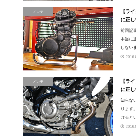
【ライ
メンテ
に正し
前回記
本当に正
しないま
2016.
【ライ
メンテ
に正し
知らな
ります
けるとい
2016.