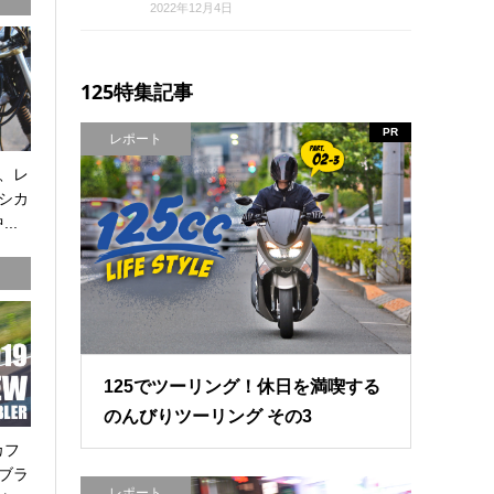
2022年12月4日
125特集記事
PR
レポート
、レ
シカ
..
125でツーリング！休日を満喫する
のんびりツーリング その3
カフ
ブラ
レポート