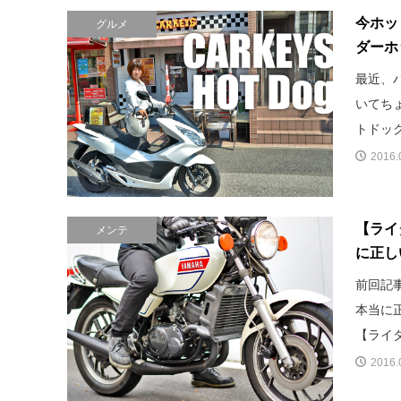
今ホッ
グルメ
ダーホ
最近、
いてち
トドック
2016.
【ライ
メンテ
に正し
前回記
本当に正
【ライダ
2016.