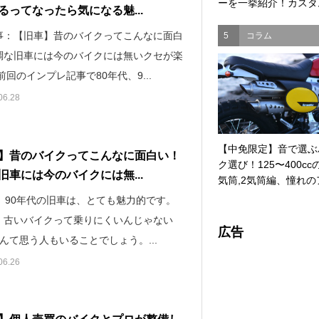
ーを一挙紹介！カスタム
るってなったら気になる魅...
事：【旧車】昔のバイクってこんなに面白
5
コラム
調な旧車には今のバイクには無いクセが楽
前回のインプレ記事で80年代、9...
06.28
【中免限定】音で選ぶ
】昔のバイクってこんなに面白い！
ク選び！125〜400cc
旧車には今のバイクには無...
気筒,2気筒編、憧れのア
代、90年代の旧車は、とても魅力的です。
、古いバイクって乗りにくいんじゃない
広告
んて思う人もいることでしょう。...
06.26