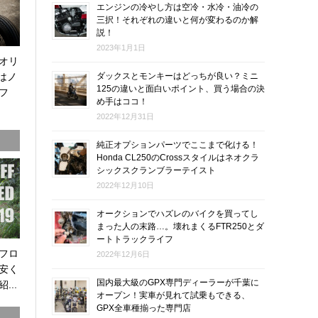
エンジンの冷やし方は空冷・水冷・油冷の
三択！それぞれの違いと何が変わるのか解
説！
2023年1月1日
オリ
0はノ
ダックスとモンキーはどっちが良い？ミニ
125の違いと面白いポイント、買う場合の決
フ
め手はココ！
2022年12月31日
純正オプションパーツでここまで化ける！
Honda CL250のCrossスタイルはネオクラ
シックスクランブラーテイスト
2022年12月10日
オークションでハズレのバイクを買ってし
まった人の末路…。壊れまくるFTR250とダ
ートトラックライフ
オフロ
2022年12月6日
安く
国内最大級のGPX専門ディーラーが千葉に
...
オープン！実車が見れて試乗もできる、
GPX全車種揃った専門店