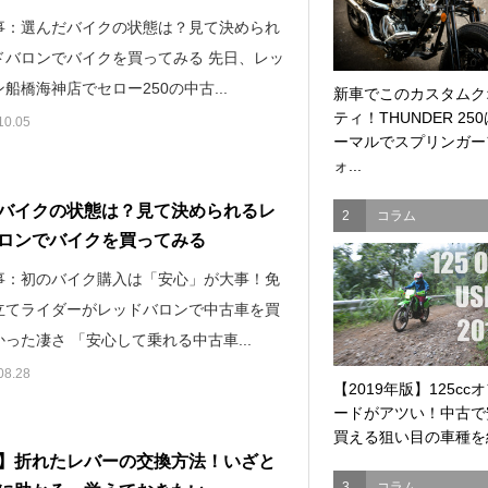
事：選んだバイクの状態は？見て決められ
ドバロンでバイクを買ってみる 先日、レッ
船橋海神店でセロー250の中古...
新車でこのカスタムク
ティ！THUNDER 25
10.05
ーマルでスプリンガー
ォ...
バイクの状態は？見て決められるレ
2
コラム
ロンでバイクを買ってみる
事：初のバイク購入は「安心」が大事！免
立てライダーがレッドバロンで中古車を買
った凄さ 「安心して乗れる中古車...
08.28
【2019年版】125cc
ードがアツい！中古で
買える狙い目の車種を紹
】折れたレバーの交換方法！いざと
3
コラム