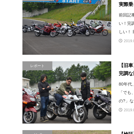
実際乗
前回記
い！完
しい！ 
2019.
【旧車
レポート
完調な
80年
「でも
の?」な
2019.