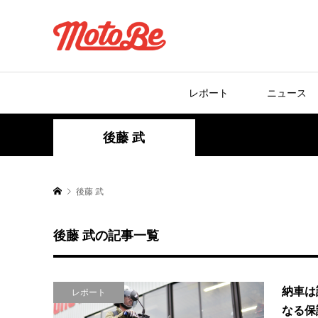
レポート
ニュース
後藤 武
後藤 武
後藤 武の記事一覧
納車は
レポート
なる保