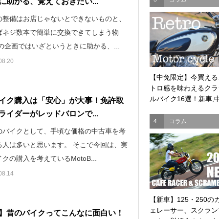
に助かる、覚えておきたい...
の整備はお店じゃないとできないものと、
ばネジ数本で簡単に交換できてしまう物
の企画ではいざというときに助かる、...
08.20
【中免限定】今買える
トロ感を味わえるクラ
ルバイク16選！新車,中.
イク購入は「安心」が大事！免許取
ライダーがレッドバロンで...
4
コラム
のバイクとして、手頃な価格の中古車を考
る人は多いと思います。 そこで今回は、実
クの購入を考えているMotoB...
08.14
【新車】125・250の
ェレーサー、スクラン
】昔のバイクってこんなに面白い！