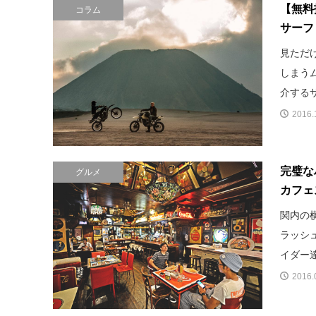
【無料
コラム
サーフ
見ただ
しまう
介するサ
2016.
完璧な
グルメ
カフェ
関内の
ラッシ
イダー達
2016.