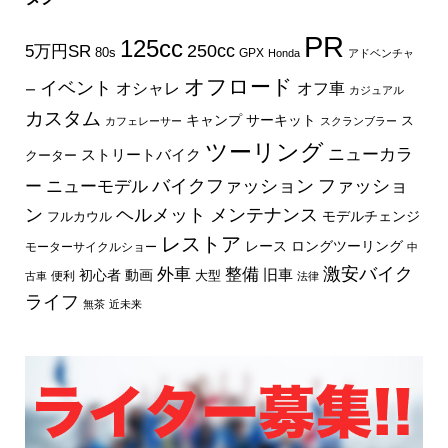
PR
125cc
250cc
5万円SR
80s
GPX
Honda
アドベンチャ
オフロード
イベント
オフ車
オシャレ
ー
カジュアル
カスタム
キャンプ
サーキット
ス
カフェレーサー
スクランブラー
ツーリング
ニューカラ
ストリートバイク
クーター
バイクファッション
ファッショ
ー
ニューモデル
ン
ヘルメット
メンテナンス
モデルチェンジ
フルカウル
レストア
レース
ロングツーリング
モーターサイクルショー
中
外車
激安バイク
整備
旧車
初心者
動画
大型
便利
古車
法律
ライフ
無茶
近未来