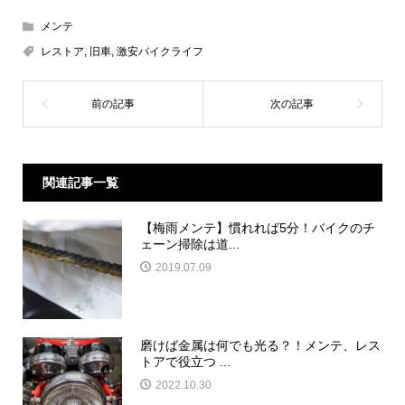
メンテ
レストア
,
旧車
,
激安バイクライフ
関連記事一覧
【梅雨メンテ】慣れれば5分！バイクのチ
ェーン掃除は道...
2019.07.09
磨けば金属は何でも光る？！メンテ、レス
トアで役立つ ...
2022.10.30