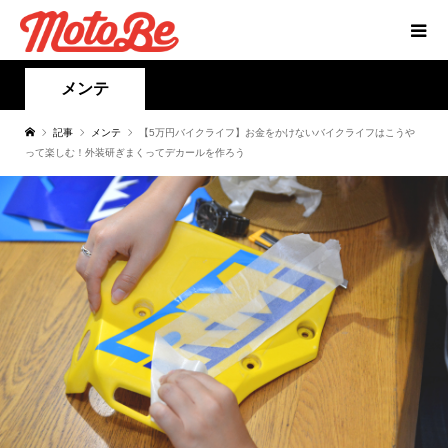
メンテ
記事
メンテ
【5万円バイクライフ】お金をかけないバイクライフはこうや
って楽しむ！外装研ぎまくってデカールを作ろう