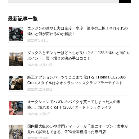
最新記事一覧
エンジンの冷やし方は空冷・水冷・油冷の三択！それぞれの
違いと何が変わるのか解説！
2023年1月1日
ダックスとモンキーはどっちが良い？ミニ125の違いと面白い
ポイント、買う場合の決め手はココ！
2022年12月31日
純正オプションパーツでここまで化ける！Honda CL250の
Crossスタイルはネオクラシックスクランブラーテイスト
2022年12月10日
オークションでハズレのバイクを買ってしまった人の末
路…。壊れまくるFTR250とダートトラックライフ
2022年12月6日
国内最大級のGPX専門ディーラーが千葉にオープン！実車が
見れて試乗もできる、GPX全車種揃った専門店
2022年12月4日