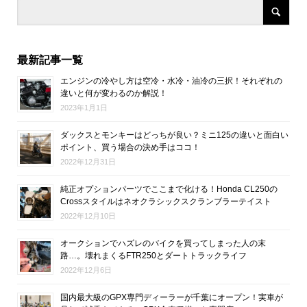
最新記事一覧
エンジンの冷やし方は空冷・水冷・油冷の三択！それぞれの
違いと何が変わるのか解説！
2023年1月1日
ダックスとモンキーはどっちが良い？ミニ125の違いと面白い
ポイント、買う場合の決め手はココ！
2022年12月31日
純正オプションパーツでここまで化ける！Honda CL250の
Crossスタイルはネオクラシックスクランブラーテイスト
2022年12月10日
オークションでハズレのバイクを買ってしまった人の末
路…。壊れまくるFTR250とダートトラックライフ
2022年12月6日
国内最大級のGPX専門ディーラーが千葉にオープン！実車が