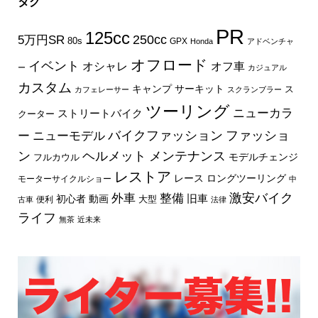
タグ
PR
125cc
250cc
5万円SR
80s
GPX
Honda
アドベンチャ
オフロード
イベント
オフ車
オシャレ
ー
カジュアル
カスタム
キャンプ
サーキット
ス
カフェレーサー
スクランブラー
ツーリング
ニューカラ
ストリートバイク
クーター
バイクファッション
ファッショ
ー
ニューモデル
ン
ヘルメット
メンテナンス
モデルチェンジ
フルカウル
レストア
レース
ロングツーリング
モーターサイクルショー
中
外車
激安バイク
整備
旧車
初心者
動画
大型
便利
古車
法律
ライフ
無茶
近未来