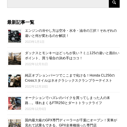
最新記事一覧
エンジンの冷やし方は空冷・水冷・油冷の三択！それぞれの
違いと何が変わるのか解説！
2023年1月1日
ダックスとモンキーはどっちが良い？ミニ125の違いと面白い
ポイント、買う場合の決め手はココ！
2022年12月31日
純正オプションパーツでここまで化ける！Honda CL250の
Crossスタイルはネオクラシックスクランブラーテイスト
2022年12月10日
オークションでハズレのバイクを買ってしまった人の末
路…。壊れまくるFTR250とダートトラックライフ
2022年12月6日
国内最大級のGPX専門ディーラーが千葉にオープン！実車が
見れて試乗もできる、GPX全車種揃った専門店