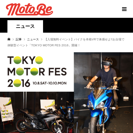
ニュース
記事
ニュース
【入場無料イベント】バイクを本格VRで体感せよ!!お台場で
体験型イベント「TOKYO MOTOR FES 2016」開催！