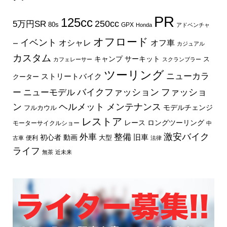
PR
125cc
250cc
5万円SR
80s
GPX
Honda
アドベンチャ
オフロード
イベント
オフ車
オシャレ
ー
カジュアル
カスタム
キャンプ
サーキット
ス
カフェレーサー
スクランブラー
ツーリング
ニューカラ
ストリートバイク
クーター
バイクファッション
ファッショ
ー
ニューモデル
ン
ヘルメット
メンテナンス
モデルチェンジ
フルカウル
レストア
レース
ロングツーリング
モーターサイクルショー
中
外車
激安バイク
整備
旧車
初心者
動画
大型
便利
古車
法律
ライフ
無茶
近未来