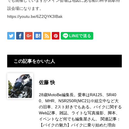
でも開催していますがメイン会場は地図にある船の科学館駅特
設会場になります。
https://youtu.be/6Z2QYK3IBak
この記事をかいた人
佐藤 快
28歳MotoBe編集長。愛車はRA125、SR40
0、MHR、NSR250R(MC21)※組立中など大
の旧車、2スト好きでもある。バイクに関する
Web記事、雑誌、ライトな写真撮影、脚本、
イベントなど何でも編集屋さん。 関連記事：
【バイクの魅力】バイクに乗り始めた理由