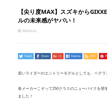
【尖り度MAX】スズキからGIXX
ルの未来感がヤバい！
2020.03.21
Tweet
Share
+1
Hatena
RSS
P
若いライダーのエントリーモデルとしても、ベテラン
各メーカーこぞって250クラスのニューバイクを登
ました！