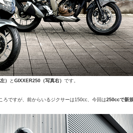
真左）
と
GIXXER250（写真右）
です。
ろですが、前からいるジクサーは150cc、今回は
250ccで新