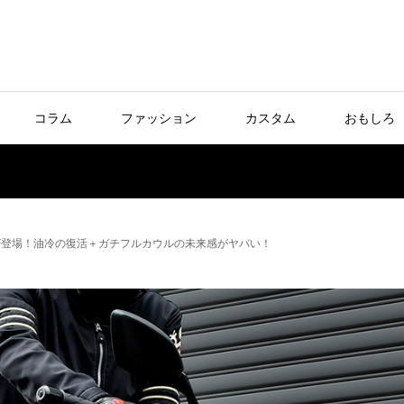
コラム
ファッション
カスタム
おもしろ
0/SF登場！油冷の復活＋ガチフルカウルの未来感がヤバい！