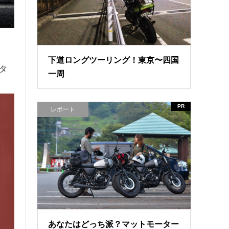
下道ロングツーリング！東京〜四国
タ
一周
PR
レポート
あなたはどっち派？マットモーター