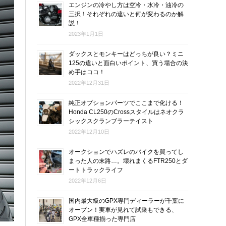
エンジンの冷やし方は空冷・水冷・油冷の
三択！それぞれの違いと何が変わるのか解
説！
2023年1月1日
ダックスとモンキーはどっちが良い？ミニ
125の違いと面白いポイント、買う場合の決
め手はココ！
2022年12月31日
純正オプションパーツでここまで化ける！
Honda CL250のCrossスタイルはネオクラ
シックスクランブラーテイスト
2022年12月10日
オークションでハズレのバイクを買ってし
まった人の末路…。壊れまくるFTR250とダ
ートトラックライフ
2022年12月6日
国内最大級のGPX専門ディーラーが千葉に
オープン！実車が見れて試乗もできる、
GPX全車種揃った専門店