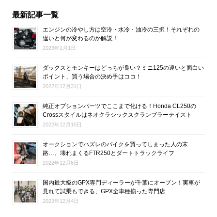
最新記事一覧
エンジンの冷やし方は空冷・水冷・油冷の三択！それぞれの
違いと何が変わるのか解説！
2023年1月1日
ダックスとモンキーはどっちが良い？ミニ125の違いと面白い
ポイント、買う場合の決め手はココ！
2022年12月31日
純正オプションパーツでここまで化ける！Honda CL250の
Crossスタイルはネオクラシックスクランブラーテイスト
2022年12月10日
オークションでハズレのバイクを買ってしまった人の末
路…。壊れまくるFTR250とダートトラックライフ
2022年12月6日
国内最大級のGPX専門ディーラーが千葉にオープン！実車が
見れて試乗もできる、GPX全車種揃った専門店
2022年12月4日