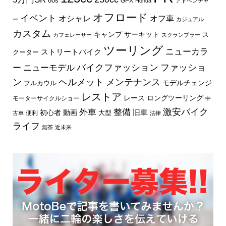
80s
GPX
Honda
アドベンチャ
オフロード
イベント
オフ車
オシャレ
ー
カジュアル
カスタム
キャンプ
サーキット
ス
カフェレーサー
スクランブラー
ツーリング
ニューカラ
ストリートバイク
クーター
バイクファッション
ファッショ
ー
ニューモデル
ン
ヘルメット
メンテナンス
モデルチェンジ
フルカウル
レストア
レース
ロングツーリング
モーターサイクルショー
中
外車
激安バイク
整備
旧車
初心者
動画
大型
便利
古車
法律
ライフ
無茶
近未来