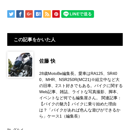
この記事をかいた人
佐藤 快
28歳MotoBe編集長。愛車はRA125、SR40
0、MHR、NSR250R(MC21)※組立中など大
の旧車、2スト好きでもある。バイクに関する
Web記事、雑誌、ライトな写真撮影、脚本、
イベントなど何でも編集屋さん。 関連記事：
【バイクの魅力】バイクに乗り始めた理由
は？「バイクがあれば色んな遊びができるか
ら」ケース1（編集長）
グルメ