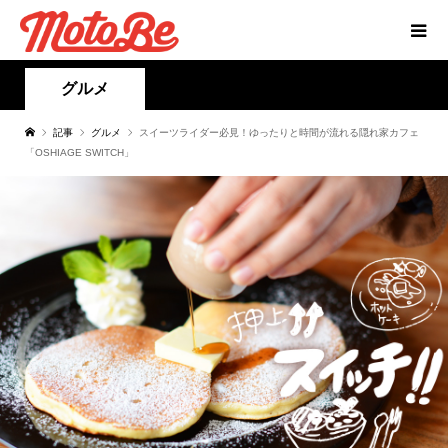
グルメ
記事
グルメ
スイーツライダー必見！ゆったりと時間が流れる隠れ家カフェ
「OSHIAGE SWITCH」