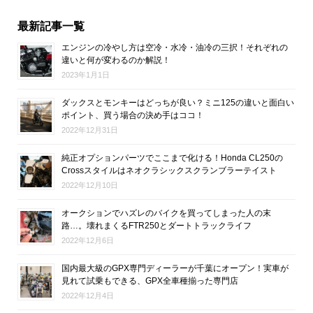
最新記事一覧
エンジンの冷やし方は空冷・水冷・油冷の三択！それぞれの
違いと何が変わるのか解説！
2023年1月1日
ダックスとモンキーはどっちが良い？ミニ125の違いと面白い
ポイント、買う場合の決め手はココ！
2022年12月31日
純正オプションパーツでここまで化ける！Honda CL250の
Crossスタイルはネオクラシックスクランブラーテイスト
2022年12月10日
オークションでハズレのバイクを買ってしまった人の末
路…。壊れまくるFTR250とダートトラックライフ
2022年12月6日
国内最大級のGPX専門ディーラーが千葉にオープン！実車が
見れて試乗もできる、GPX全車種揃った専門店
2022年12月4日