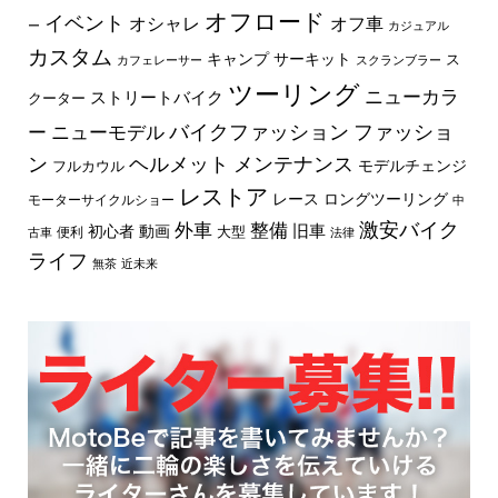
オフロード
イベント
オフ車
オシャレ
ー
カジュアル
カスタム
キャンプ
サーキット
ス
カフェレーサー
スクランブラー
ツーリング
ニューカラ
ストリートバイク
クーター
バイクファッション
ファッショ
ー
ニューモデル
ン
ヘルメット
メンテナンス
モデルチェンジ
フルカウル
レストア
レース
ロングツーリング
モーターサイクルショー
中
外車
激安バイク
整備
旧車
初心者
動画
大型
便利
古車
法律
ライフ
無茶
近未来