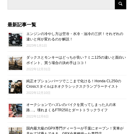
最新記事一覧
エンジンの冷やし方は空冷・水冷・油冷の三択！それぞれの
違いと何が変わるのか解説！
2023年1月1日
ダックスとモンキーはどっちが良い？ミニ125の違いと面白い
ポイント、買う場合の決め手はココ！
2022年12月31日
純正オプションパーツでここまで化ける！Honda CL250の
Crossスタイルはネオクラシックスクランブラーテイスト
2022年12月10日
オークションでハズレのバイクを買ってしまった人の末
路…。壊れまくるFTR250とダートトラックライフ
2022年12月6日
国内最大級のGPX専門ディーラーが千葉にオープン！実車が
見れて試乗もできる、GPX全車種揃った専門店