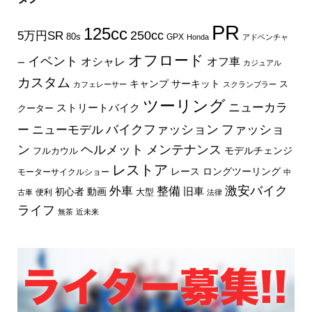
PR
125cc
250cc
5万円SR
80s
GPX
Honda
アドベンチャ
オフロード
イベント
オフ車
オシャレ
ー
カジュアル
カスタム
キャンプ
サーキット
ス
カフェレーサー
スクランブラー
ツーリング
ニューカラ
ストリートバイク
クーター
バイクファッション
ファッショ
ー
ニューモデル
ン
ヘルメット
メンテナンス
モデルチェンジ
フルカウル
レストア
レース
ロングツーリング
モーターサイクルショー
中
外車
激安バイク
整備
旧車
初心者
動画
大型
便利
古車
法律
ライフ
無茶
近未来