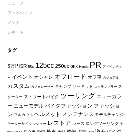
ニュース
ファッション
メンテ
レポート
タグ
PR
125cc
250cc
5万円SR
80s
GPX
Honda
アドベンチャ
オフロード
イベント
オフ車
オシャレ
ー
カジュアル
カスタム
キャンプ
サーキット
ス
カフェレーサー
スクランブラー
ツーリング
ニューカラ
ストリートバイク
クーター
バイクファッション
ファッショ
ー
ニューモデル
ン
ヘルメット
メンテナンス
モデルチェンジ
フルカウル
レストア
レース
ロングツーリング
モーターサイクルショー
中
外車
激安バイク
整備
旧車