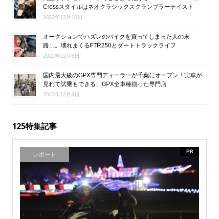
Crossスタイルはネオクラシックスクランブラーテイスト
2022年12月10日
オークションでハズレのバイクを買ってしまった人の末
路…。壊れまくるFTR250とダートトラックライフ
2022年12月6日
国内最大級のGPX専門ディーラーが千葉にオープン！実車が
見れて試乗もできる、GPX全車種揃った専門店
2022年12月4日
125特集記事
PR
レポート