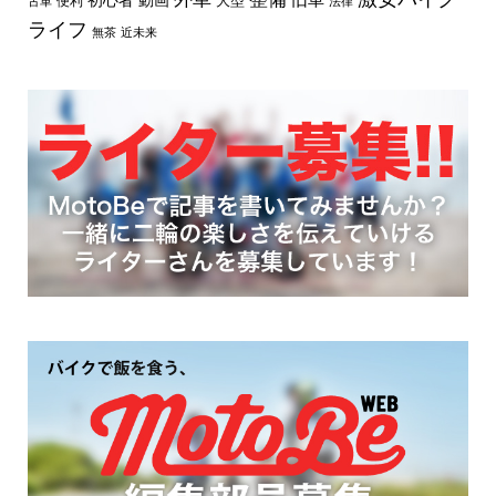
初心者
動画
大型
便利
古車
法律
ライフ
無茶
近未来