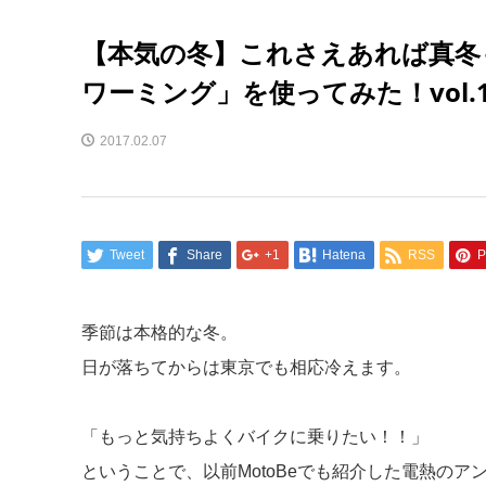
【本気の冬】これさえあれば真冬
ワーミング」を使ってみた！vol.
2017.02.07
Tweet
Share
+1
Hatena
RSS
P
季節は本格的な冬。
日が落ちてからは東京でも相応冷えます。
「もっと気持ちよくバイクに乗りたい！！」
ということで、以前MotoBeでも紹介した電熱の