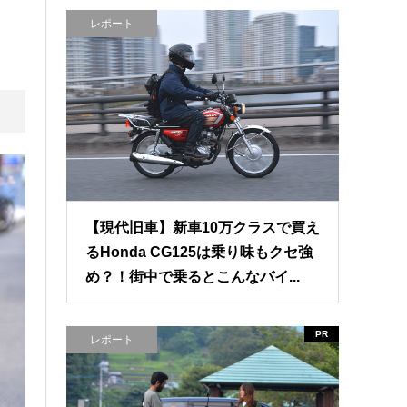
レポート
【現代旧車】新車10万クラスで買え
るHonda CG125は乗り味もクセ強
め？！街中で乗るとこんなバイ...
PR
レポート