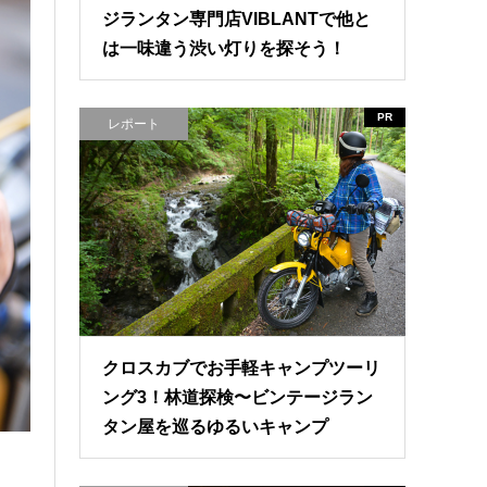
ジランタン専門店VIBLANTで他と
は一味違う渋い灯りを探そう！
PR
レポート
クロスカブでお手軽キャンプツーリ
ング3！林道探検〜ビンテージラン
タン屋を巡るゆるいキャンプ