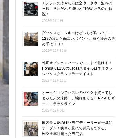
エンジンの冷やし方は空冷・水冷・油冷の
三択！それぞれの違いと何が変わるのか解
説！
2023年1月1日
ダックスとモンキーはどっちが良い？ミニ
125の違いと面白いポイント、買う場合の決
め手はココ！
2022年12月31日
純正オプションパーツでここまで化ける！
Honda CL250のCrossスタイルはネオクラ
シックスクランブラーテイスト
2022年12月10日
オークションでハズレのバイクを買ってし
まった人の末路…。壊れまくるFTR250とダ
ートトラックライフ
2022年12月6日
国内最大級のGPX専門ディーラーが千葉に
オープン！実車が見れて試乗もできる、
GPX全車種揃った専門店