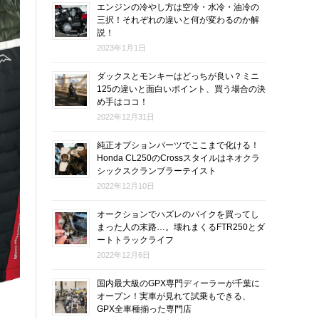
エンジンの冷やし方は空冷・水冷・油冷の
三択！それぞれの違いと何が変わるのか解
説！
2023年1月1日
ダックスとモンキーはどっちが良い？ミニ
125の違いと面白いポイント、買う場合の決
め手はココ！
2022年12月31日
純正オプションパーツでここまで化ける！
Honda CL250のCrossスタイルはネオクラ
シックスクランブラーテイスト
2022年12月10日
オークションでハズレのバイクを買ってし
まった人の末路…。壊れまくるFTR250とダ
ートトラックライフ
2022年12月6日
国内最大級のGPX専門ディーラーが千葉に
オープン！実車が見れて試乗もできる、
GPX全車種揃った専門店