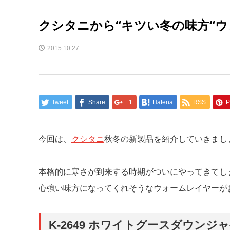
クシタニから“キツい冬の味方“ウ
2015.10.27
Tweet
Share
+1
Hatena
RSS
P
今回は、
クシタニ
秋冬の新製品を紹介していきまし
本格的に寒さが到来する時期がついにやってきてし
心強い味方になってくれそうなウォームレイヤーが
K-2649 ホワイトグースダウンジ