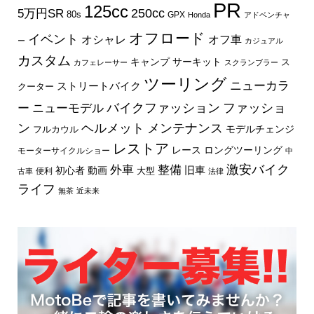
PR
125cc
250cc
5万円SR
80s
GPX
Honda
アドベンチャ
オフロード
イベント
オフ車
オシャレ
ー
カジュアル
カスタム
キャンプ
サーキット
ス
カフェレーサー
スクランブラー
ツーリング
ニューカラ
ストリートバイク
クーター
バイクファッション
ファッショ
ー
ニューモデル
ン
ヘルメット
メンテナンス
モデルチェンジ
フルカウル
レストア
レース
ロングツーリング
モーターサイクルショー
中
外車
激安バイク
整備
旧車
初心者
動画
大型
便利
古車
法律
ライフ
無茶
近未来