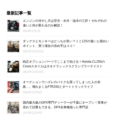
最新記事一覧
エンジンの冷やし方は空冷・水冷・油冷の三択！それぞれの
違いと何が変わるのか解説！
2023年1月1日
ダックスとモンキーはどっちが良い？ミニ125の違いと面白い
ポイント、買う場合の決め手はココ！
2022年12月31日
純正オプションパーツでここまで化ける！Honda CL250の
Crossスタイルはネオクラシックスクランブラーテイスト
2022年12月10日
オークションでハズレのバイクを買ってしまった人の末
路…。壊れまくるFTR250とダートトラックライフ
2022年12月6日
国内最大級のGPX専門ディーラーが千葉にオープン！実車が
見れて試乗もできる、GPX全車種揃った専門店
2022年12月4日