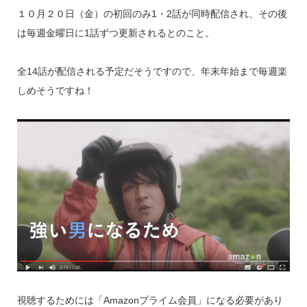
１０月２０日（金）の初回のみ
1
・
2
話が同時配信され、その後
は毎週金曜日に
1
話ずつ更新されるとのこと。
全
14
話が配信される予定だそうですので、年末年始まで毎週楽
しめそうですね！
視聴するためには「
Amazon
プライム会員」になる必要があり