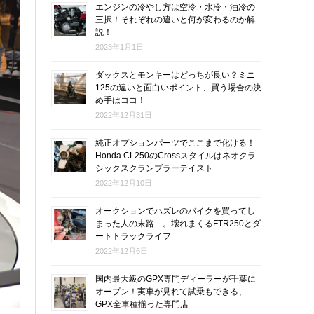
エンジンの冷やし方は空冷・水冷・油冷の
三択！それぞれの違いと何が変わるのか解
説！
2023年1月1日
ダックスとモンキーはどっちが良い？ミニ
125の違いと面白いポイント、買う場合の決
め手はココ！
2022年12月31日
純正オプションパーツでここまで化ける！
Honda CL250のCrossスタイルはネオクラ
シックスクランブラーテイスト
2022年12月10日
オークションでハズレのバイクを買ってし
まった人の末路…。壊れまくるFTR250とダ
ートトラックライフ
2022年12月6日
国内最大級のGPX専門ディーラーが千葉に
オープン！実車が見れて試乗もできる、
GPX全車種揃った専門店