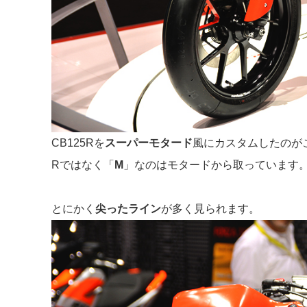
CB125Rを
スーパーモタード
風にカスタムしたのが
Rではなく「
M
」なのはモタードから取っています
とにかく
尖ったライン
が多く見られます。