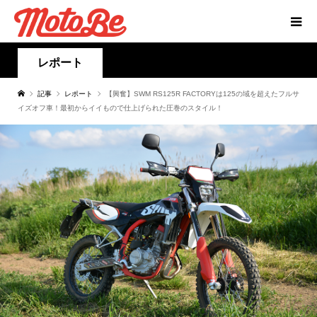
レポート
記事
レポート
【興奮】SWM RS125R FACTORYは125の域を超えたフルサ
イズオフ車！最初からイイもので仕上げられた圧巻のスタイル！