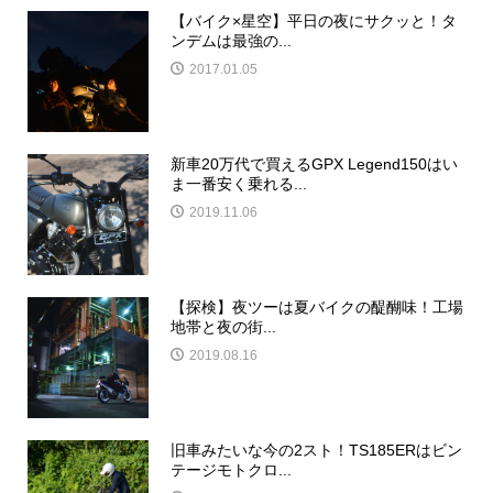
【バイク×星空】平日の夜にサクッと！タ
ンデムは最強の...
2017.01.05
新車20万代で買えるGPX Legend150はい
ま一番安く乗れる...
2019.11.06
【探検】夜ツーは夏バイクの醍醐味！工場
地帯と夜の街...
2019.08.16
旧車みたいな今の2スト！TS185ERはビン
テージモトクロ...