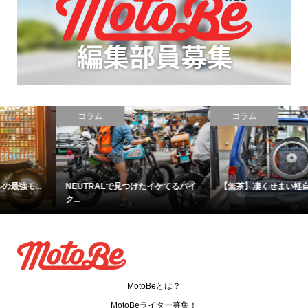
コラム
コラム
NEUTRALで見つけたイケてるバイ
【無茶】凄くせまい軽自動車で無...
ク...
MotoBeとは？
MotoBeライター募集！