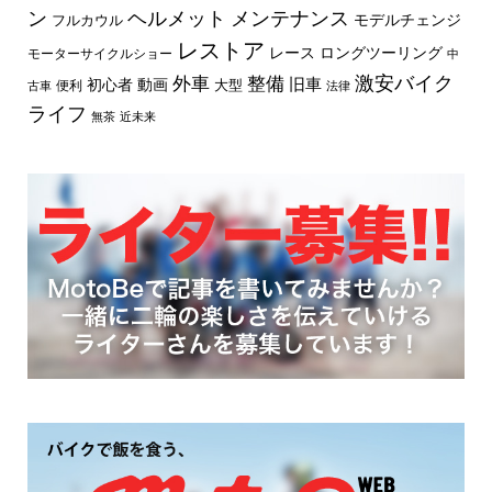
ン
ヘルメット
メンテナンス
モデルチェンジ
フルカウル
レストア
レース
ロングツーリング
モーターサイクルショー
中
外車
激安バイク
整備
旧車
初心者
動画
大型
便利
古車
法律
ライフ
無茶
近未来