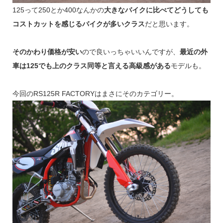
125って250とか400なんかの
大きなバイクに比べてどうしても
コストカットを感じるバイクが多いクラス
だと思います。
そのかわり価格が安い
ので良いっちゃいいんですが、
最近の外
車は125でも上のクラス同等と言える高級感がある
モデルも。
今回のRS125R FACTORYはまさにそのカテゴリー。