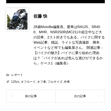
佐藤 快
28歳MotoBe編集長。愛車はRA125、SR40
0、MHR、NSR250R(MC21)※組立中など大
の旧車、2スト好きでもある。バイクに関する
Web記事、雑誌、ライトな写真撮影、脚本、
イベントなど何でも編集屋さん。 関連記事：
【バイクの魅力】バイクに乗り始めた理由
は？「バイクがあれば色んな遊びができるか
ら」ケース1（編集長）
レポート
125cc
,
オフロード
,
オフ車
,
フルサイズ
,
外車