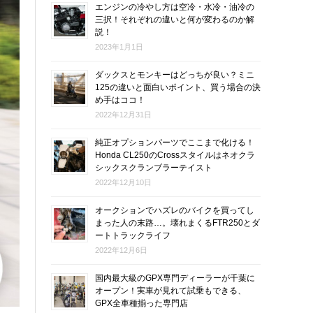
エンジンの冷やし方は空冷・水冷・油冷の
三択！それぞれの違いと何が変わるのか解
説！
2023年1月1日
ダックスとモンキーはどっちが良い？ミニ
125の違いと面白いポイント、買う場合の決
め手はココ！
2022年12月31日
純正オプションパーツでここまで化ける！
Honda CL250のCrossスタイルはネオクラ
シックスクランブラーテイスト
2022年12月10日
オークションでハズレのバイクを買ってし
まった人の末路…。壊れまくるFTR250とダ
ートトラックライフ
2022年12月6日
国内最大級のGPX専門ディーラーが千葉に
オープン！実車が見れて試乗もできる、
GPX全車種揃った専門店