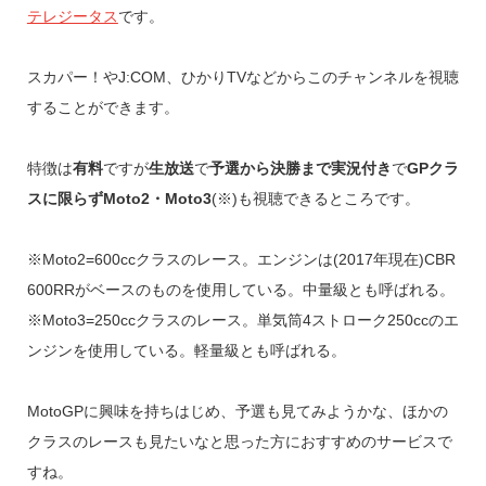
テレジータス
です。
スカパー！やJ:COM、ひかりTVなどからこのチャンネルを視聴
することができます。
特徴は
有料
ですが
生放送
で
予選から決勝まで実況付き
で
GPクラ
スに限らずMoto2・Moto3
(※)も視聴できるところです。
※Moto2=600ccクラスのレース。エンジンは(2017年現在)CBR
600RRがベースのものを使用している。中量級とも呼ばれる。
※Moto3=250ccクラスのレース。単気筒4ストローク250ccのエ
ンジンを使用している。軽量級とも呼ばれる。
MotoGPに興味を持ちはじめ、予選も見てみようかな、ほかの
クラスのレースも見たいなと思った方におすすめのサービスで
すね。