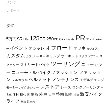
メンテ
レポート
タグ
PR
125cc
250cc
5万円SR
80s
GPX
Honda
アドベンチャ
オフロード
イベント
オフ車
オシャレ
ー
カジュアル
カスタム
キャンプ
サーキット
ス
カフェレーサー
スクランブラー
ツーリング
ニューカラ
ストリートバイク
クーター
バイクファッション
ファッショ
ー
ニューモデル
ン
ヘルメット
メンテナンス
モデルチェンジ
フルカウル
レストア
レース
ロングツーリング
モーターサイクルショー
中
外車
激安バイク
整備
旧車
初心者
動画
大型
便利
古車
法律
ライフ
無茶
近未来