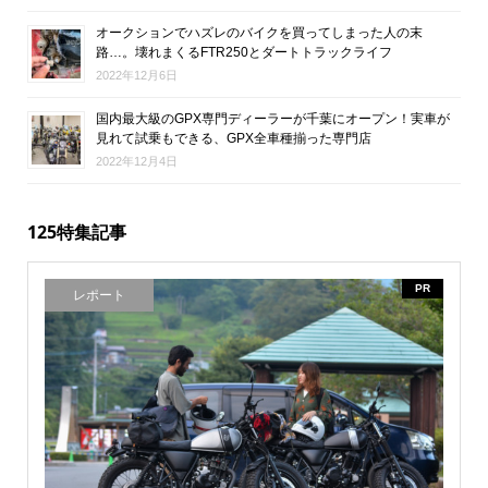
オークションでハズレのバイクを買ってしまった人の末
路…。壊れまくるFTR250とダートトラックライフ
2022年12月6日
国内最大級のGPX専門ディーラーが千葉にオープン！実車が
見れて試乗もできる、GPX全車種揃った専門店
2022年12月4日
125特集記事
PR
レポート