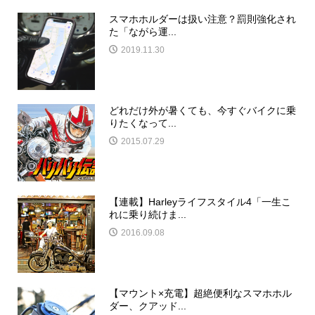
スマホホルダーは扱い注意？罰則強化され
た「ながら運...
2019.11.30
どれだけ外が暑くても、今すぐバイクに乗
りたくなって...
2015.07.29
【連載】Harleyライフスタイル4「一生こ
れに乗り続けま...
2016.09.08
【マウント×充電】超絶便利なスマホホル
ダー、クアッド...