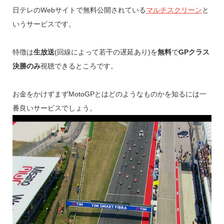
日テレのWebサイトで無料公開されている
マルチスクリーン
と
いうサービスです。
特徴は
生放送
(回線によって若干の遅延あり)を
無料
で
GPクラス
決勝のみ
視聴できるところです。
お金をかけずまずMotoGPとはどのようなものかを知るには一
番良いサービスでしょう。