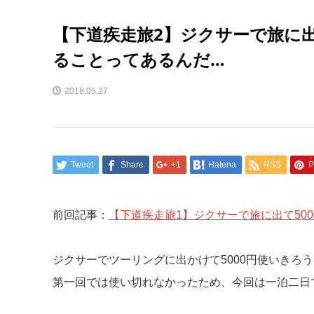
【下道疾走旅2】ジクサーで旅に出
ることってあるんだ…
2018.05.27
Tweet
Share
+1
Hatena
RSS
P
前回記事：
【下道疾走旅1】ジクサーで旅に出て50
ジクサーでツーリングに出かけて5000円使いきろ
第一回では使い切れなかったため、今回は一泊二日