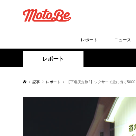
レポート
ニュース
レポート
記事
レポート
【下道疾走旅2】ジクサーで旅に出て500