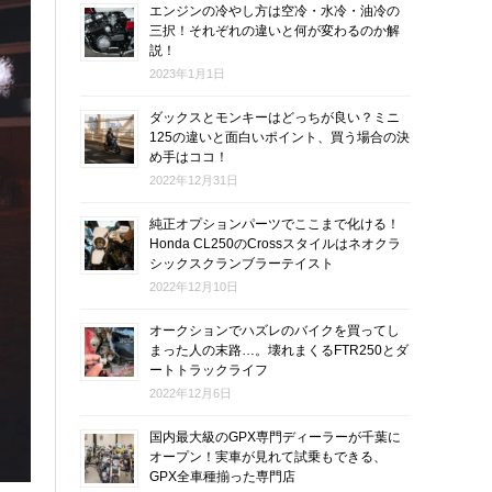
エンジンの冷やし方は空冷・水冷・油冷の
三択！それぞれの違いと何が変わるのか解
説！
2023年1月1日
ダックスとモンキーはどっちが良い？ミニ
125の違いと面白いポイント、買う場合の決
め手はココ！
2022年12月31日
純正オプションパーツでここまで化ける！
Honda CL250のCrossスタイルはネオクラ
シックスクランブラーテイスト
2022年12月10日
オークションでハズレのバイクを買ってし
まった人の末路…。壊れまくるFTR250とダ
ートトラックライフ
2022年12月6日
国内最大級のGPX専門ディーラーが千葉に
オープン！実車が見れて試乗もできる、
GPX全車種揃った専門店