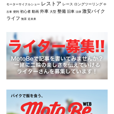
レストア
レース
ロングツーリング
モーターサイクルショー
中
外車
激安バイク
整備
旧車
初心者
動画
大型
便利
古車
法律
ライフ
無茶
近未来