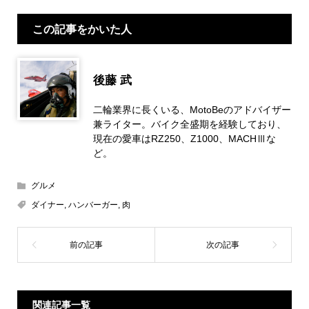
この記事をかいた人
後藤 武
二輪業界に長くいる、MotoBeのアドバイザー
兼ライター。バイク全盛期を経験しており、
現在の愛車はRZ250、Z1000、MACHⅢな
ど。
グルメ
ダイナー
,
ハンバーガー
,
肉
関連記事一覧