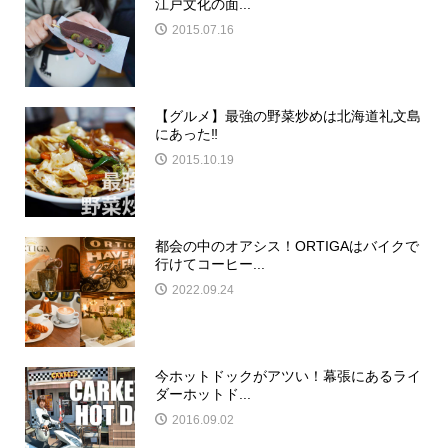
江戸文化の面...
2015.07.16
【グルメ】最強の野菜炒めは北海道礼文島
にあった‼︎
2015.10.19
都会の中のオアシス！ORTIGAはバイクで
行けてコーヒー...
2022.09.24
今ホットドックがアツい！幕張にあるライ
ダーホットド...
2016.09.02