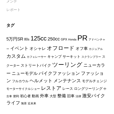
メンテ
レポート
タグ
PR
125cc
250cc
5万円SR
80s
GPX
Honda
アドベンチャ
オフロード
イベント
オフ車
オシャレ
ー
カジュアル
カスタム
キャンプ
サーキット
ス
カフェレーサー
スクランブラー
ツーリング
ニューカラ
ストリートバイク
クーター
バイクファッション
ファッショ
ー
ニューモデル
ン
ヘルメット
メンテナンス
モデルチェンジ
フルカウル
レストア
レース
ロングツーリング
モーターサイクルショー
中
外車
激安バイク
整備
旧車
初心者
動画
大型
便利
古車
法律
ライフ
無茶
近未来