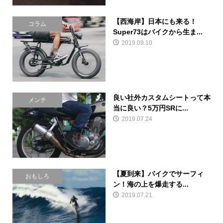
【西海岸】日本にも来る！
コラム
Super73はバイクから生ま...
2019.09.10
良い社外カスタムシートって本
メンテ
当に良い？5万円SRに...
2019.07.24
【夏到来】バイクでサーフィ
おもしろ
ン！海の上を爆走する...
2019.07.21