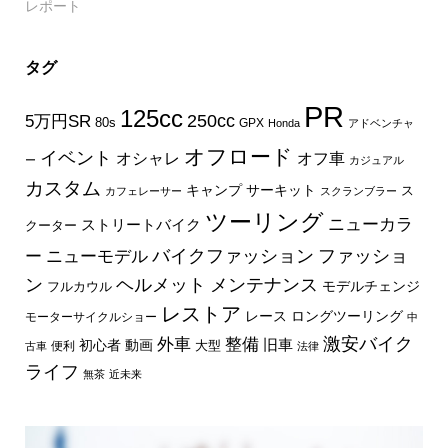
レポート
タグ
PR
125cc
250cc
5万円SR
80s
GPX
Honda
アドベンチャ
オフロード
イベント
オフ車
オシャレ
ー
カジュアル
カスタム
キャンプ
サーキット
ス
カフェレーサー
スクランブラー
ツーリング
ニューカラ
ストリートバイク
クーター
バイクファッション
ファッショ
ー
ニューモデル
ン
ヘルメット
メンテナンス
モデルチェンジ
フルカウル
レストア
レース
ロングツーリング
モーターサイクルショー
中
外車
激安バイク
整備
旧車
初心者
動画
大型
便利
古車
法律
ライフ
無茶
近未来