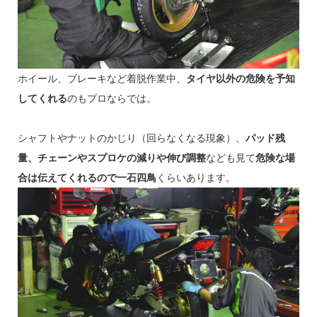
ホイール、ブレーキなど着脱作業中、
タイヤ以外の危険を予知
してくれる
のもプロならでは。
シャフトやナットのかじり（回らなくなる現象）、
パッド残
量、チェーンやスプロケの減りや伸び調整
なども見て
危険な場
合は伝えてくれるので一石四鳥
くらいあります。