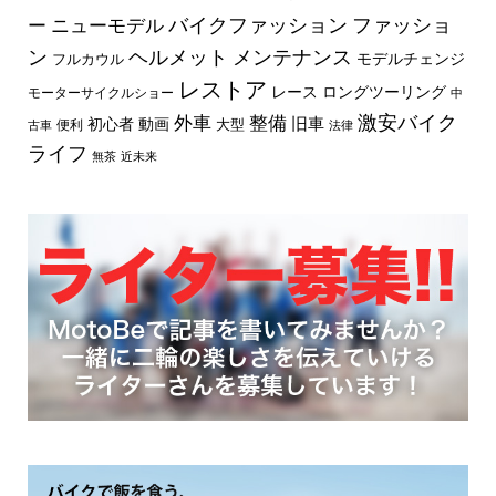
バイクファッション
ファッショ
ー
ニューモデル
ン
ヘルメット
メンテナンス
モデルチェンジ
フルカウル
レストア
レース
ロングツーリング
モーターサイクルショー
中
外車
激安バイク
整備
旧車
初心者
動画
大型
便利
古車
法律
ライフ
無茶
近未来