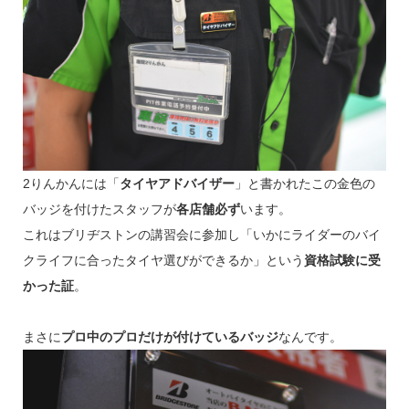
2りんかんには「
タイヤアドバイザー
」と書かれたこの金色の
バッジを付けたスタッフが
各店舗必ず
います。
これはブリヂストンの講習会に参加し「いかにライダーのバイ
クライフに合ったタイヤ選びができるか」という
資格試験に受
かった証
。
まさに
プロ中のプロだけが付けているバッジ
なんです。