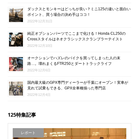
ダックスとモンキーはどっちが良い？ミニ125の違いと面白い
ポイント、買う場合の決め手はココ！
2022年12月31日
純正オプションパーツでここまで化ける！Honda CL250の
Crossスタイルはネオクラシックスクランブラーテイスト
2022年12月10日
オークションでハズレのバイクを買ってしまった人の末
路…。壊れまくるFTR250とダートトラックライフ
2022年12月6日
国内最大級のGPX専門ディーラーが千葉にオープン！実車が
見れて試乗もできる、GPX全車種揃った専門店
2022年12月4日
125特集記事
レポート