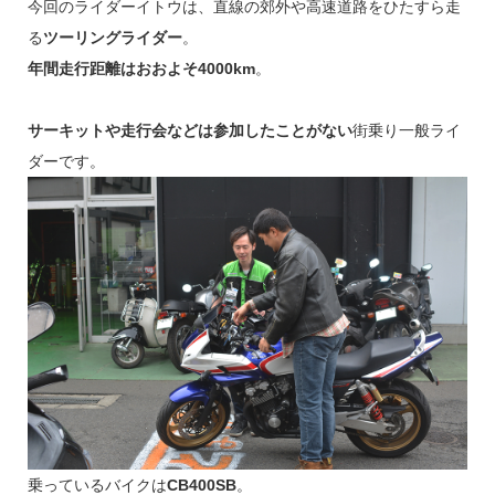
今回のライダーイトウは、直線の郊外や高速道路をひたすら走
る
ツーリングライダー
。
年間走行距離はおおよそ4000km
。
サーキットや走行会などは参加したことがない
街乗り一般ライ
ダーです。
乗っているバイクは
CB400SB
。