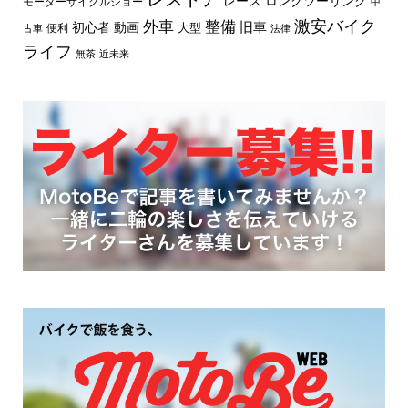
レース
ロングツーリング
モーターサイクルショー
中
外車
激安バイク
整備
旧車
初心者
動画
大型
便利
古車
法律
ライフ
無茶
近未来