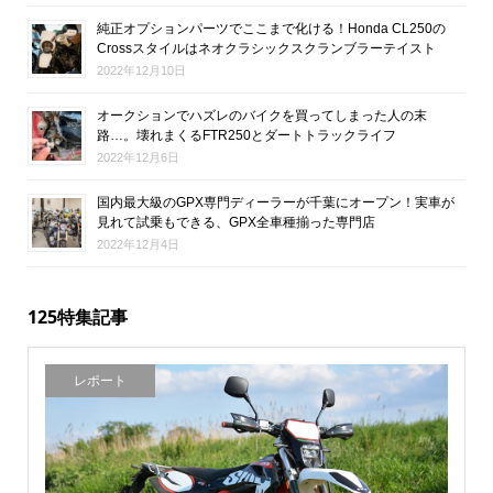
純正オプションパーツでここまで化ける！Honda CL250の
Crossスタイルはネオクラシックスクランブラーテイスト
2022年12月10日
オークションでハズレのバイクを買ってしまった人の末
路…。壊れまくるFTR250とダートトラックライフ
2022年12月6日
国内最大級のGPX専門ディーラーが千葉にオープン！実車が
見れて試乗もできる、GPX全車種揃った専門店
2022年12月4日
125特集記事
レポート