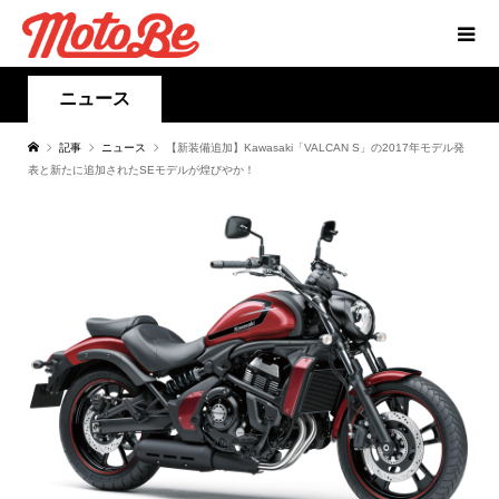
ニュース
記事
ニュース
【新装備追加】Kawasaki「VALCAN S」の2017年モデル発
表と新たに追加されたSEモデルが煌びやか！