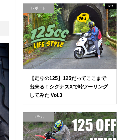
PR
レポート
【走りの125】125だってここまで
出来る！シグナスXで峠ツーリング
してみた Vol.3
コラム