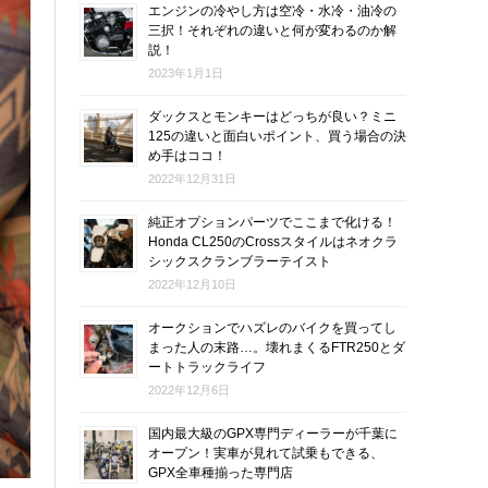
エンジンの冷やし方は空冷・水冷・油冷の
三択！それぞれの違いと何が変わるのか解
説！
2023年1月1日
ダックスとモンキーはどっちが良い？ミニ
125の違いと面白いポイント、買う場合の決
め手はココ！
2022年12月31日
純正オプションパーツでここまで化ける！
Honda CL250のCrossスタイルはネオクラ
シックスクランブラーテイスト
2022年12月10日
オークションでハズレのバイクを買ってし
まった人の末路…。壊れまくるFTR250とダ
ートトラックライフ
2022年12月6日
国内最大級のGPX専門ディーラーが千葉に
オープン！実車が見れて試乗もできる、
GPX全車種揃った専門店