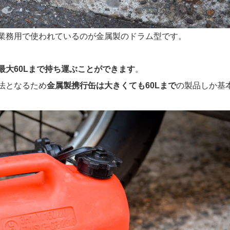
業務用で使われているのが金属製のドラム型です。
最大60Lまで持ち運ぶことができます
。
法となるため
金属製携行缶は大きくても60Lまで
の製品しか基