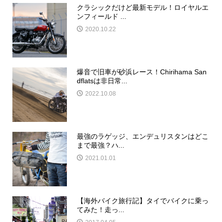
クラシックだけど最新モデル！ロイヤルエ
ンフィールド ...
2020.10.22
爆音で旧車が砂浜レース！Chirihama San
dflatsは非日常...
2022.10.08
最強のラゲッジ、エンデュリスタンはどこ
まで最強？ハ...
2021.01.01
【海外バイク旅行記】タイでバイクに乗っ
てみた！走っ...