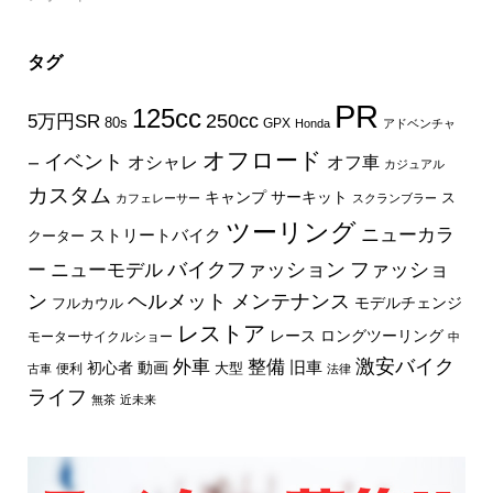
タグ
PR
125cc
250cc
5万円SR
80s
GPX
Honda
アドベンチャ
オフロード
イベント
オフ車
オシャレ
ー
カジュアル
カスタム
キャンプ
サーキット
ス
カフェレーサー
スクランブラー
ツーリング
ニューカラ
ストリートバイク
クーター
バイクファッション
ファッショ
ー
ニューモデル
ン
ヘルメット
メンテナンス
モデルチェンジ
フルカウル
レストア
レース
ロングツーリング
モーターサイクルショー
中
外車
激安バイク
整備
旧車
初心者
動画
大型
便利
古車
法律
ライフ
無茶
近未来