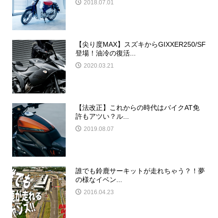
2018.07.01
【尖り度MAX】スズキからGIXXER250/SF
登場！油冷の復活...
2020.03.21
【法改正】これからの時代はバイクAT免
許もアツい？ル...
2019.08.07
誰でも鈴鹿サーキットが走れちゃう？！夢
の様なイベン...
2016.04.23