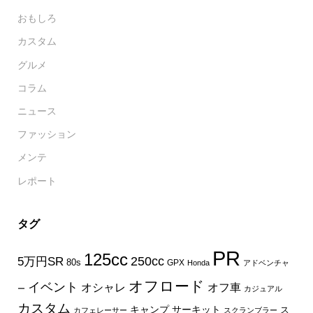
おもしろ
カスタム
グルメ
コラム
ニュース
ファッション
メンテ
レポート
タグ
PR
125cc
250cc
5万円SR
80s
GPX
Honda
アドベンチャ
オフロード
イベント
オフ車
オシャレ
ー
カジュアル
カスタム
キャンプ
サーキット
ス
カフェレーサー
スクランブラー