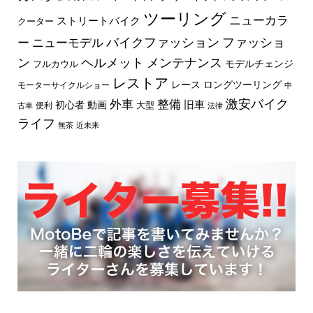
ツーリング
ニューカラ
ストリートバイク
クーター
バイクファッション
ファッショ
ー
ニューモデル
ン
ヘルメット
メンテナンス
モデルチェンジ
フルカウル
レストア
レース
ロングツーリング
モーターサイクルショー
中
外車
激安バイク
整備
旧車
初心者
動画
大型
便利
古車
法律
ライフ
無茶
近未来